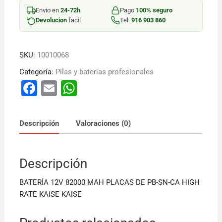
MAH
Envio en
24-72h
Pago
100% seguro
PLACAS
Devolucion
facil
Tel.
916 903 860
D
cantidad
SKU:
10010068
Categoría:
Pilas y baterias profesionales
F
E
W
a
m
h
c
ai
at
Descripción
Valoraciones (0)
e
l
s
b
A
Descripción
o
p
o
p
BATERÍA 12V 82000 MAH PLACAS DE PB-SN-CA HIGH
k
RATE KAISE KAISE