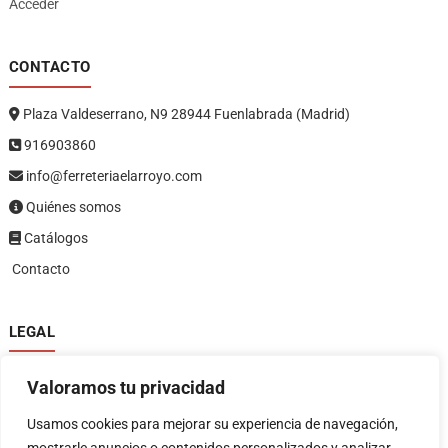
Acceder
CONTACTO
Plaza Valdeserrano, N9 28944 Fuenlabrada (Madrid)
916903860
info@ferreteriaelarroyo.com
Quiénes somos
Catálogos
Contacto
LEGAL
Política de privacidad
Valoramos tu privacidad
Política de devoluciones y reembolsos
1
Términos y condiciones
Usamos cookies para mejorar su experiencia de navegación,
Aviso legal