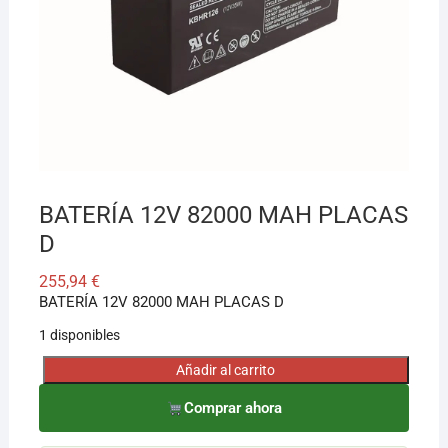
¡Hola! Soy el asesor virtual de Ferretería El Arroyo.
Cuéntame qué necesitas y te ayudo a encontrarlo,
aunque no sepas el nombre exacto
BATERÍA 12V 82000 MAH PLACAS
D
255,94
€
BATERÍA 12V 82000 MAH PLACAS D
1 disponibles
Añadir al carrito
BATERÍA
12V
Comprar ahora
82000