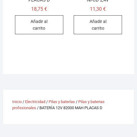
PLACAS D
NI-CD 2,4V
18,75
€
11,30
€
Añadir al
Añadir al
carrito
carrito
Inicio
/
Electricidad
/
Pilas y baterías
/
Pilas y baterias
profesionales
/ BATERÍA 12V 82000 MAH PLACAS D