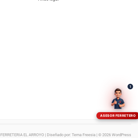
¡Hola! Soy el asesor virtual de Ferretería El Arroyo.
Cuéntame qué necesitas y te ayudo a encontrarlo,
aunque no sepas el nombre exacto
1
ASESOR FERRETERO
FERRETERIA EL ARROYO
| Diseñado por:
Tema Freesia
| © 2026
WordPress