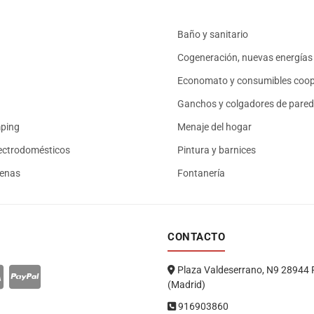
Baño y sanitario
Cogeneración, nuevas energías 
Economato y consumibles coop
Ganchos y colgadores de pared
mping
Menaje del hogar
ectrodomésticos
Pintura y barnices
renas
Fontanería
CONTACTO
Plaza Valdeserrano, N9 28944 
(Madrid)
916903860