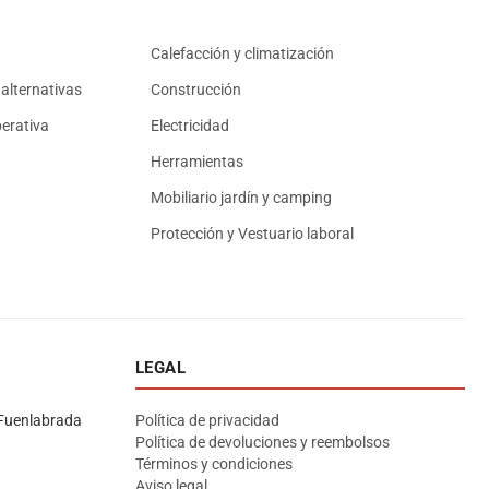
Calefacción y climatización
alternativas
Construcción
erativa
Electricidad
Herramientas
Mobiliario jardín y camping
Protección y Vestuario laboral
LEGAL
Asesor El Arroyo
En línea · responde en segundos
Fuenlabrada
Política de privacidad
Política de devoluciones y reembolsos
Términos y condiciones
Llamar
WhatsApp
Cómo llegar
Aviso legal