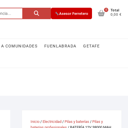
0
Buscar
Total
Asesor Ferretero
0,00 €
por:
 A COMUNIDADES
FUENLABRADA
GETAFE
Inicio
/
Electricidad
/
Pilas y baterías
/
Pilas y
baterias profesionales
/ BATERÍA 12V 38000 MAH