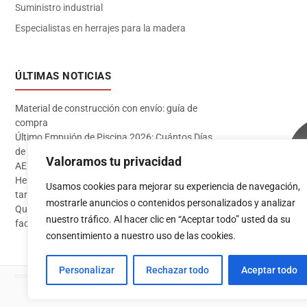
Suministro industrial
Especialistas en herrajes para la madera
ÚLTIMAS NOTICIAS
Material de construcción con envío: guía de
compra
Último Empujón de Piscina 2026: Cuántos Días
de Baño te Quedan en Madrid Sur (Datos
Valoramos tu privacidad
AEMET)
Herramientas imprescindibles para instalar
Usamos cookies para mejorar su experiencia de navegación,
tarima flotante
mostrarle anuncios o contenidos personalizados y analizar
Qué pintura usar en exterior: guía completa para
Acceder
nuestro tráfico. Al hacer clic en “Aceptar todo” usted da su
fachadas 2026
consentimiento a nuestro uso de las cookies.
Personalizar
Rechazar todo
Aceptar todo