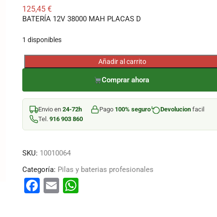
125,45
€
BATERÍA 12V 38000 MAH PLACAS D
1 disponibles
Añadir al carrito
BATERÍA
12V
Comprar ahora
38000
MAH
Envio en
24-72h
Pago
100% seguro
Devolucion
facil
PLACAS
Tel.
916 903 860
D
cantidad
SKU:
10010064
Categoría:
Pilas y baterias profesionales
F
E
W
a
m
h
c
ai
at