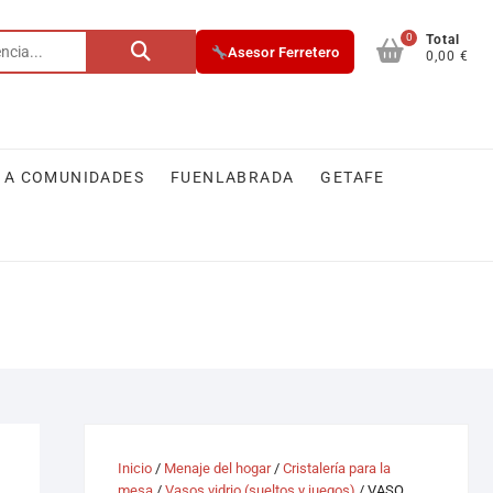
0
Buscar
Total
Asesor Ferretero
0,00 €
por:
 A COMUNIDADES
FUENLABRADA
GETAFE
1
Inicio
/
Menaje del hogar
/
Cristalería para la
mesa
/
Vasos vidrio (sueltos y juegos)
/ VASO