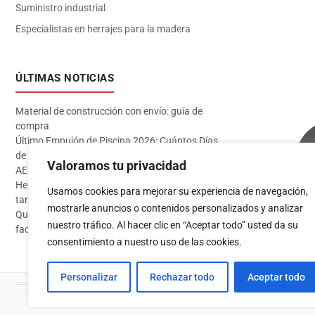
Suministro industrial
Especialistas en herrajes para la madera
ÚLTIMAS NOTICIAS
Material de construcción con envío: guía de
compra
Último Empujón de Piscina 2026: Cuántos Días
de Baño te Quedan en Madrid Sur (Datos
Valoramos tu privacidad
AEMET)
Herramientas imprescindibles para instalar
Usamos cookies para mejorar su experiencia de navegación,
tarima flotante
mostrarle anuncios o contenidos personalizados y analizar
Qué pintura usar en exterior: guía completa para
Acceder
nuestro tráfico. Al hacer clic en “Aceptar todo” usted da su
fachadas 2026
consentimiento a nuestro uso de las cookies.
Personalizar
Rechazar todo
Aceptar todo