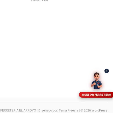
¡Hola! Soy el asesor virtual de Ferretería El Arroyo.
Cuéntame qué necesitas y te ayudo a encontrarlo,
aunque no sepas el nombre exacto
1
ASESOR FERRETERO
FERRETERIA EL ARROYO
| Diseñado por:
Tema Freesia
| © 2026
WordPress