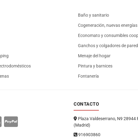
Baño y sanitario
Cogeneración, nuevas energías 
Economato y consumibles coop
Ganchos y colgadores de pared
mping
Menaje del hogar
ectrodomésticos
Pintura y barnices
renas
Fontanería
CONTACTO
Plaza Valdeserrano, N9 28944 
(Madrid)
916903860