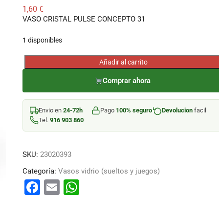
1,60
€
VASO CRISTAL PULSE CONCEPTO 31
1 disponibles
Añadir al carrito
VASO
CRISTAL
Comprar ahora
PULSE
CONCEPTO
Envio en
24-72h
Pago
100% seguro
Devolucion
facil
31
Tel.
916 903 860
cantidad
SKU:
23020393
Categoría:
Vasos vidrio (sueltos y juegos)
F
E
W
a
m
h
c
ai
at