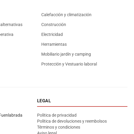
Calefacción y climatización
alternativas
Construcción
erativa
Electricidad
Herramientas
Mobiliario jardín y camping
Protección y Vestuario laboral
LEGAL
Asesor El Arroyo
En línea · responde en segundos
Fuenlabrada
Política de privacidad
Política de devoluciones y reembolsos
Términos y condiciones
Llamar (cerrado)
WhatsApp
Cómo llegar
Aviso legal