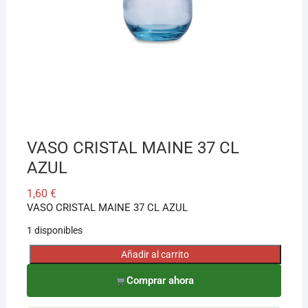
¡Hola! Soy el asesor virtual de Ferretería El Arroyo.
Cuéntame qué necesitas y te ayudo a encontrarlo,
aunque no sepas el nombre exacto
VASO CRISTAL MAINE 37 CL
AZUL
1,60
€
VASO CRISTAL MAINE 37 CL AZUL
1 disponibles
Añadir al carrito
VASO
CRISTAL
Comprar ahora
MAINE