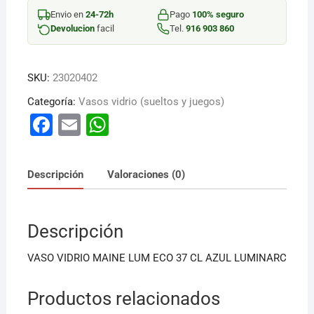
37
Envio en
24-72h
Pago
100% seguro
CL
Devolucion
facil
Tel.
916 903 860
AZUL
cantidad
SKU:
23020402
Categoría:
Vasos vidrio (sueltos y juegos)
F
E
W
a
m
h
c
ai
at
Descripción
Valoraciones (0)
e
l
s
b
A
Descripción
o
p
o
p
VASO VIDRIO MAINE LUM ECO 37 CL AZUL LUMINARC
k
Productos relacionados