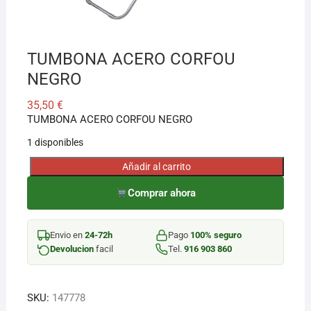
¡Hola! Soy el asesor virtual de Ferretería El Arroyo.
Cuéntame qué necesitas y te ayudo a encontrarlo,
TUMBONA ACERO CORFOU
aunque no sepas el nombre exacto
NEGRO
35,50
€
TUMBONA ACERO CORFOU NEGRO
1 disponibles
Añadir al carrito
TUMBONA
ACERO
Comprar ahora
CORFOU
NEGRO
Envio en
24-72h
Pago
100% seguro
cantidad
Devolucion
facil
Tel.
916 903 860
SKU:
147778