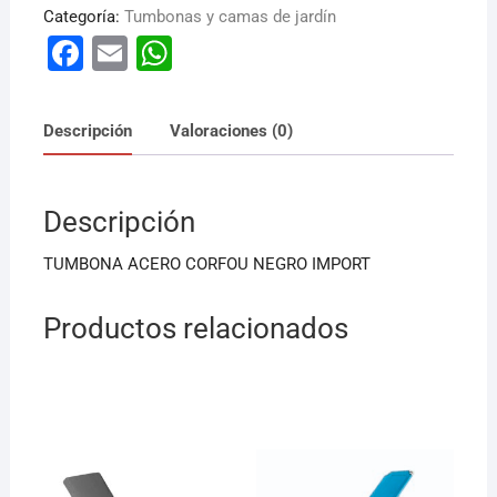
Categoría:
Tumbonas y camas de jardín
F
E
W
a
m
h
c
ai
at
Descripción
Valoraciones (0)
e
l
s
b
A
Descripción
o
p
o
p
TUMBONA ACERO CORFOU NEGRO IMPORT
k
Productos relacionados