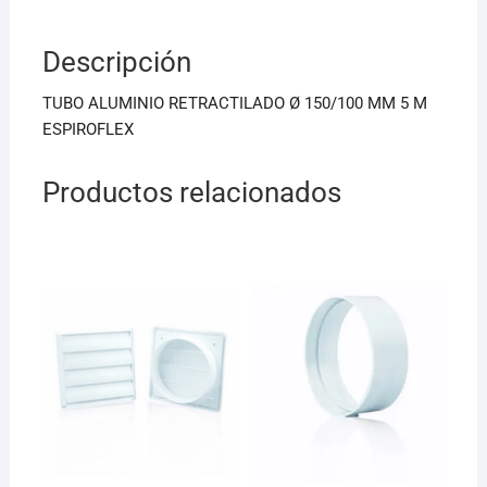
e
l
s
b
A
Descripción
o
p
o
p
TUBO ALUMINIO RETRACTILADO Ø 150/100 MM 5 M
k
ESPIROFLEX
Productos relacionados