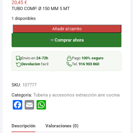
20,45
€
TUBO COMP. Ø 150 MM 5 MT
¡Hola! Soy el asesor virtual de Ferretería El Arroyo.
1 disponibles
Cuéntame qué necesitas y te ayudo a encontrarlo,
aunque no sepas el nombre exacto
Añadir al carrito
TUBO
COMP.
Comprar ahora
Ø
150
Envio en
24-72h
Pago
100% seguro
MM
Devolucion
facil
Tel.
916 903 860
5
MT
cantidad
SKU:
107777
Categoría:
Tubería y accesorios extracción aire cocina
F
E
W
a
m
h
c
ai
at
Descripción
Valoraciones (0)