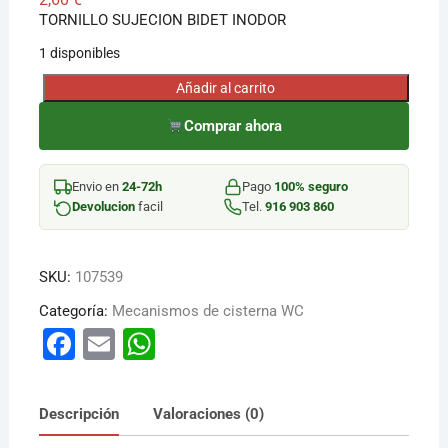
TORNILLO SUJECION BIDET INODOR
1 disponibles
Añadir al carrito
TORNILLO
SUJECION
Comprar ahora
BIDET
INODOR
Envio en
24-72h
Pago
100% seguro
cantidad
Devolucion
facil
Tel.
916 903 860
SKU:
107539
Categoría:
Mecanismos de cisterna WC
F
E
W
a
m
h
c
ai
at
Descripción
Valoraciones (0)
e
l
s