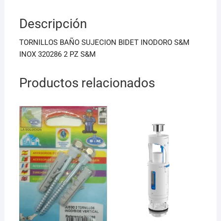
b
A
Descripción
o
p
o
p
TORNILLOS BAÑO SUJECION BIDET INODORO S&M
k
INOX 320286 2 PZ S&M
Productos relacionados