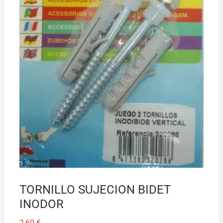
¡Hola! Soy el asesor virtual de Ferretería El Arroyo.
Cuéntame qué necesitas y te ayudo a encontrarlo,
aunque no sepas el nombre exacto
TORNILLO SUJECION BIDET
INODOR
2,60
€