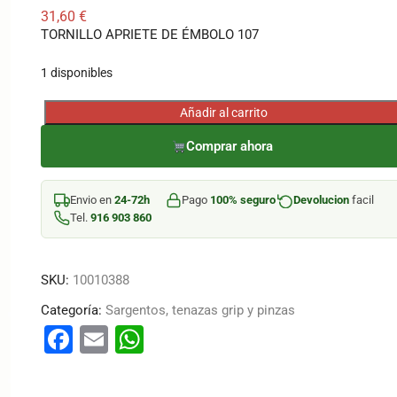
31,60
€
TORNILLO APRIETE DE ÉMBOLO 107
1 disponibles
Añadir al carrito
TORNILLO
APRIETE
Comprar ahora
DE
ÉMBOLO
Envio en
24-72h
Pago
100% seguro
Devolucion
facil
107
Tel.
916 903 860
cantidad
SKU:
10010388
Categoría:
Sargentos, tenazas grip y pinzas
F
E
W
a
m
h
c
ai
at