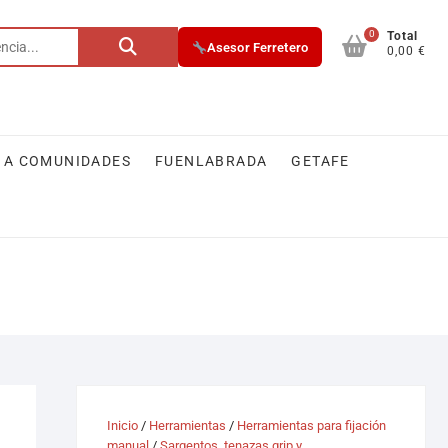
0
Buscar
Total
Asesor Ferretero
0,00 €
por:
 A COMUNIDADES
FUENLABRADA
GETAFE
Inicio
/
Herramientas
/
Herramientas para fijación
manual
/
Sargentos, tenazas grip y