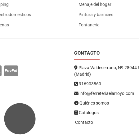
mping
Menaje del hogar
ectrodomésticos
Pintura y barnices
renas
Fontanería
CONTACTO
Plaza Valdeserrano, N9 28944 
(Madrid)
916903860
info@ferreteriaelarroyo.com
Quiénes somos
Catálogos
Contacto