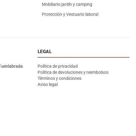
Mobiliario jardín y camping
Protección y Vestuario laboral
LEGAL
Asesor El Arroyo
En línea · responde en segundos
Fuenlabrada
Política de privacidad
Política de devoluciones y reembolsos
Términos y condiciones
Llamar (cerrado)
WhatsApp
Cómo llegar
Aviso legal
¡Hola! Soy el asesor virtual de Ferretería El Arroyo.
Cuéntame qué necesitas y te ayudo a encontrarlo,