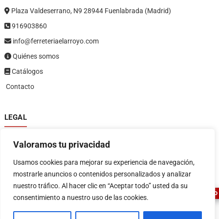
Plaza Valdeserrano, N9 28944 Fuenlabrada (Madrid)
916903860
info@ferreteriaelarroyo.com
Quiénes somos
Catálogos
Contacto
LEGAL
Política de privacidad
Valoramos tu privacidad
Política de devoluciones y reembolsos
1
Términos y condiciones
Usamos cookies para mejorar su experiencia de navegación,
Aviso legal
mostrarle anuncios o contenidos personalizados y analizar
nuestro tráfico. Al hacer clic en “Aceptar todo” usted da su
ASESOR FERRETERO
consentimiento a nuestro uso de las cookies.