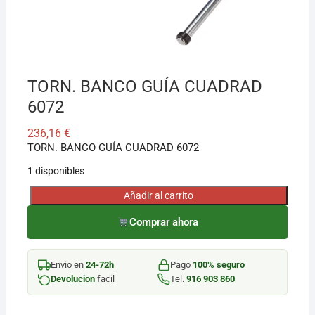
¡Hola! Soy el asesor virtual de Ferretería El Arroyo.
Cuéntame qué necesitas y te ayudo a encontrarlo,
aunque no sepas el nombre exacto
TORN. BANCO GUÍA CUADRAD
6072
236,16
€
TORN. BANCO GUÍA CUADRAD 6072
1 disponibles
Añadir al carrito
TORN.
BANCO
Comprar ahora
GUÍA
CUADRAD
Envio en
24-72h
Pago
100% seguro
6072
Devolucion
facil
Tel.
916 903 860
cantidad