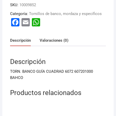
SKU:
10009852
Categoría:
Tornillos de banco, mordaza y específicos
F
E
W
a
m
h
c
ai
at
Descripción
Valoraciones (0)
e
l
s
b
A
Descripción
o
p
o
p
TORN. BANCO GUÍA CUADRAD 6072 607201000
k
BAHCO
Productos relacionados