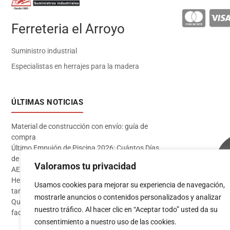
Ferreteria el Arroyo
Suministro industrial
Especialistas en herrajes para la madera
ÚLTIMAS NOTICIAS
Material de construcción con envío: guía de
compra
Último Empujón de Piscina 2026: Cuántos Días
de Baño te Quedan en Madrid Sur (Datos
Valoramos tu privacidad
AEMET)
Herramientas imprescindibles para instalar
Usamos cookies para mejorar su experiencia de navegación,
tarima flotante
mostrarle anuncios o contenidos personalizados y analizar
Qué pintura usar en exterior: guía completa para
Acceder
nuestro tráfico. Al hacer clic en “Aceptar todo” usted da su
fachadas 2026
consentimiento a nuestro uso de las cookies.