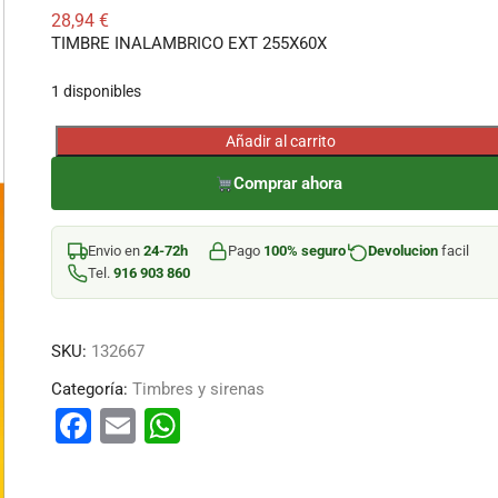
28,94
€
TIMBRE INALAMBRICO EXT 255X60X
1 disponibles
Añadir al carrito
TIMBRE
INALAMBRICO
Comprar ahora
EXT
255X60X
Envio en
24-72h
Pago
100% seguro
Devolucion
facil
cantidad
Tel.
916 903 860
SKU:
132667
Categoría:
Timbres y sirenas
F
E
W
a
m
h
c
ai
at