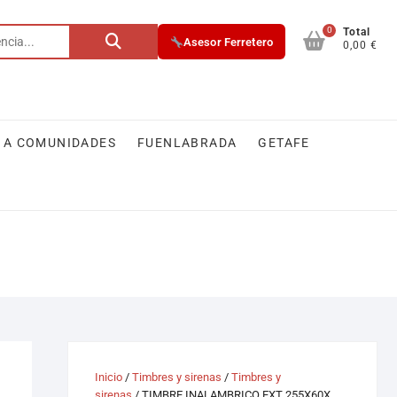
0
Buscar
Total
Asesor Ferretero
0,00 €
por:
 A COMUNIDADES
FUENLABRADA
GETAFE
Inicio
/
Timbres y sirenas
/
Timbres y
sirenas
/ TIMBRE INALAMBRICO EXT 255X60X