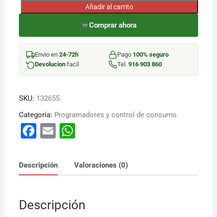
Añadir al carrito
TERMOSTATO
29X135X175MM
Comprar ahora
cantidad
Envio en
24-72h
Pago
100% seguro
Devolucion
facil
Tel.
916 903 860
SKU:
132655
Categoría:
Programadores y control de consumo
F
E
W
a
m
h
c
ai
at
Descripción
Valoraciones (0)
e
l
s
b
A
Descripción
o
p