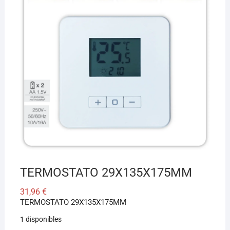
¡Hola! Soy el asesor virtual de Ferretería El Arroyo.
Cuéntame qué necesitas y te ayudo a encontrarlo,
aunque no sepas el nombre exacto
TERMOSTATO 29X135X175MM
31,96
€
TERMOSTATO 29X135X175MM
1 disponibles