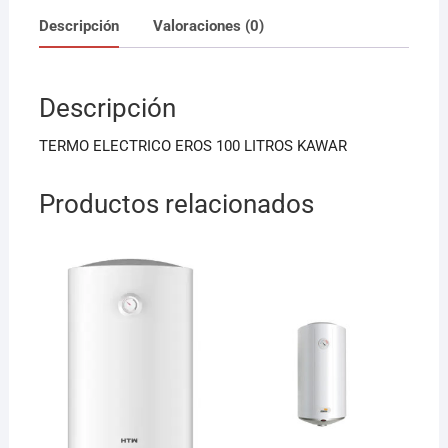
c
ai
at
Descripción
Valoraciones (0)
e
l
s
b
A
Descripción
o
p
o
p
TERMO ELECTRICO EROS 100 LITROS KAWAR
k
Productos relacionados