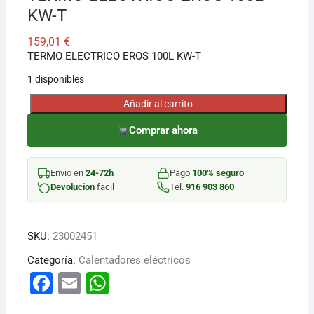
KW-T
159,01
€
TERMO ELECTRICO EROS 100L KW-T
1 disponibles
Añadir al carrito
TERMO
ELECTRICO
Comprar ahora
EROS
100L
Envio en
24-72h
Pago
100% seguro
KW-
Devolucion
facil
Tel.
916 903 860
T
cantidad
SKU:
23002451
Categoría:
Calentadores eléctricos
F
E
W
a
m
h