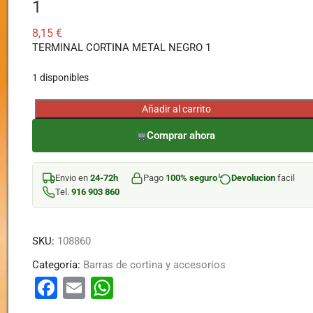
1
8,15
€
TERMINAL CORTINA METAL NEGRO 1
1 disponibles
Añadir al carrito
TERMINAL
CORTINA
Comprar ahora
METAL
NEGRO
Envio en
24-72h
Pago
100% seguro
Devolucion
facil
1
Tel.
916 903 860
cantidad
SKU:
108860
Categoría:
Barras de cortina y accesorios
F
E
W
a
m
h