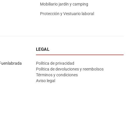
Mobiliario jardín y camping
Protección y Vestuario laboral
LEGAL
Asesor El Arroyo
En línea · responde en segundos
Fuenlabrada
Política de privacidad
Política de devoluciones y reembolsos
Términos y condiciones
Llamar (cerrado)
WhatsApp
Cómo llegar
Aviso legal
¡Hola! Soy el asesor virtual de Ferretería El Arroyo.
Cuéntame qué necesitas y te ayudo a encontrarlo,