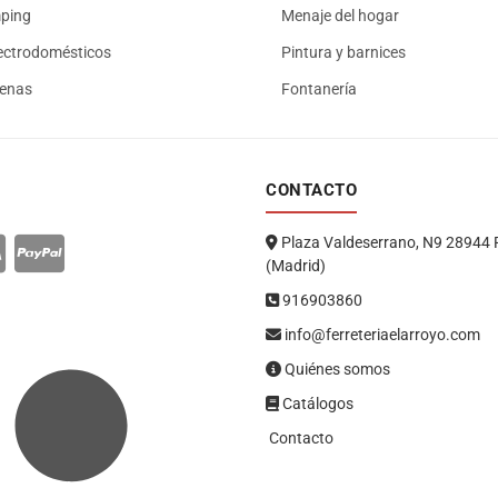
mping
Menaje del hogar
ectrodomésticos
Pintura y barnices
renas
Fontanería
CONTACTO
Plaza Valdeserrano, N9 28944 
(Madrid)
916903860
info@ferreteriaelarroyo.com
Quiénes somos
Catálogos
Contacto