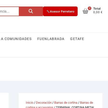
0
Buscar
Total
Asesor Ferretero
0,00 €
por:
 A COMUNIDADES
FUENLABRADA
GETAFE
Inicio
/
Decoración
/
Barras de cortina
/
Barras de
cortina y accesorios
/ TERMINAL CORTINA METAL