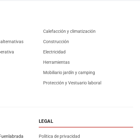
Calefacción y climatización
alternativas
Construcción
erativa
Electricidad
Herramientas
Mobiliario jardín y camping
Protección y Vestuario laboral
LEGAL
Asesor El Arroyo
En línea · responde en segundos
Fuenlabrada
Política de privacidad