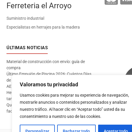
Ferreteria el Arroyo
Suministro industrial
Especialistas en herrajes para la madera
ÚLTIMAS NOTICIAS
Material de construcción con envío: guía de
compra
Último Empujón de Piscina 2026: Cuántos Días
de Baño te Quedan en Madrid Sur (Datos
Valoramos tu privacidad
AEMET)
Herramientas imprescindibles para instalar
Usamos cookies para mejorar su experiencia de navegación,
tarima flotante
mostrarle anuncios o contenidos personalizados y analizar
Qué pintura usar en exterior: guía completa para
Acceder
nuestro tráfico. Al hacer clic en “Aceptar todo” usted da su
fachadas 2026
consentimiento a nuestro uso de las cookies.
Personalizar
Rechazar todo
Aceptar todo