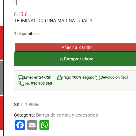
1
6,15
€
TERMINAL CORTINA MAD NATURAL 1
1 disponibles
Añadir al carrito
TERMINAL
CORTINA
Comprar ahora
MAD
NATURAL
Envio en
24-72h
Pago
100% seguro
Devolucion
facil
1
Tel.
916 903 860
cantidad
SKU:
108866
Categoría:
Barras de cortina y accesorios
F
E
W
a
m
h