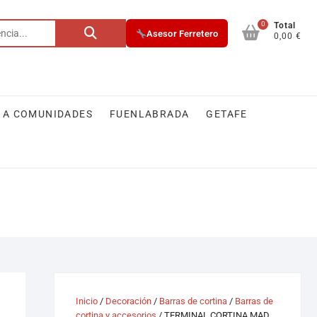
0
Buscar
Total
Asesor Ferretero
0,00 €
por:
 A COMUNIDADES
FUENLABRADA
GETAFE
Inicio
/
Decoración
/
Barras de cortina
/
Barras de
cortina y accesorios
/ TERMINAL CORTINA MAD