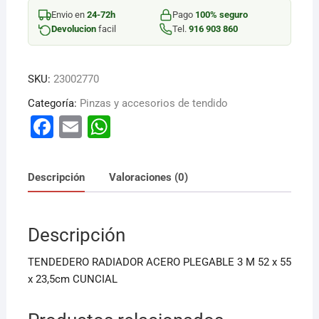
3M
Envio en
24-72h
Pago
100% seguro
cantidad
Devolucion
facil
Tel.
916 903 860
SKU:
23002770
Categoría:
Pinzas y accesorios de tendido
F
E
W
a
m
h
c
ai
at
Descripción
Valoraciones (0)
e
l
s
b
A
Descripción
o
p
o
p
TENDEDERO RADIADOR ACERO PLEGABLE 3 M 52 x 55
k
x 23,5cm CUNCIAL