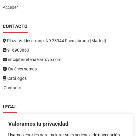
Acceder
CONTACTO
Plaza Valdeserrano, N9 28944 Fuenlabrada (Madrid)
916903860
info@ferreteriaelarroyo.com
Quiénes somos
Catálogos
Contacto
LEGAL
Política de privacidad
Valoramos tu privacidad
Política de devoluciones y reembolsos
1
Términos y condiciones
Usamos cookies para mejorar su experiencia de navegación,