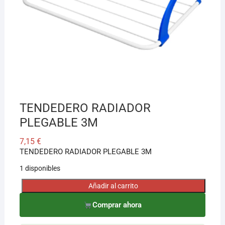
¡Hola! Soy el asesor virtual de Ferretería El Arroyo.
Cuéntame qué necesitas y te ayudo a encontrarlo,
aunque no sepas el nombre exacto
TENDEDERO RADIADOR
PLEGABLE 3M
7,15
€
TENDEDERO RADIADOR PLEGABLE 3M
1 disponibles
Añadir al carrito
TENDEDERO
RADIADOR
Comprar ahora
PLEGABLE