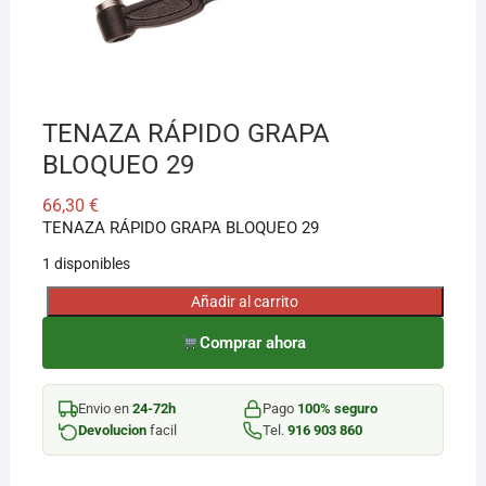
¡Hola! Soy el asesor virtual de Ferretería El Arroyo.
Cuéntame qué necesitas y te ayudo a encontrarlo,
aunque no sepas el nombre exacto
TENAZA RÁPIDO GRAPA
BLOQUEO 29
66,30
€
TENAZA RÁPIDO GRAPA BLOQUEO 29
1 disponibles
Añadir al carrito
TENAZA
RÁPIDO
Comprar ahora
GRAPA
BLOQUEO
Envio en
24-72h
Pago
100% seguro
29
Devolucion
facil
Tel.
916 903 860
cantidad