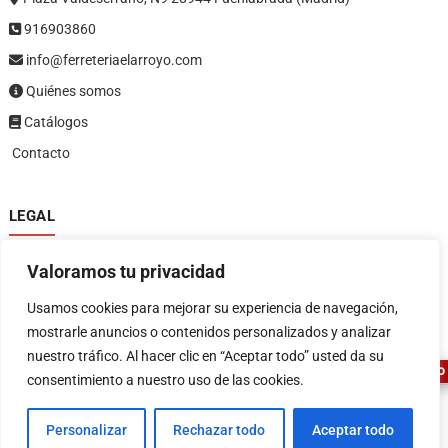
916903860
info@ferreteriaelarroyo.com
Quiénes somos
Catálogos
Contacto
LEGAL
Política de privacidad
Valoramos tu privacidad
Política de devoluciones y reembolsos
1
Términos y condiciones
Usamos cookies para mejorar su experiencia de navegación,
Aviso legal
mostrarle anuncios o contenidos personalizados y analizar
nuestro tráfico. Al hacer clic en “Aceptar todo” usted da su
ASESOR FERRETERO
consentimiento a nuestro uso de las cookies.
Personalizar
Rechazar todo
Aceptar todo
FERRETERIA EL ARROYO
| Diseñado por:
Tema Freesia
| © 2026
WordPress