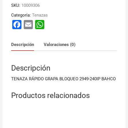
SKU:
10009306
Categoría:
Tenazas
F
E
W
a
m
h
c
ai
at
Descripción
Valoraciones (0)
e
l
s
b
A
Descripción
o
p
o
p
TENAZA RÁPIDO GRAPA BLOQUEO 2949-240IP BAHCO
k
Productos relacionados