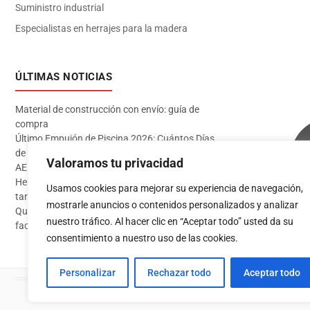
Suministro industrial
Especialistas en herrajes para la madera
ÚLTIMAS NOTICIAS
Material de construcción con envío: guía de
compra
Último Empujón de Piscina 2026: Cuántos Días
de Baño te Quedan en Madrid Sur (Datos
Valoramos tu privacidad
AEMET)
Herramientas imprescindibles para instalar
Usamos cookies para mejorar su experiencia de navegación,
tarima flotante
mostrarle anuncios o contenidos personalizados y analizar
Qué pintura usar en exterior: guía completa para
Acceder
nuestro tráfico. Al hacer clic en “Aceptar todo” usted da su
fachadas 2026
consentimiento a nuestro uso de las cookies.
Personalizar
Rechazar todo
Aceptar todo