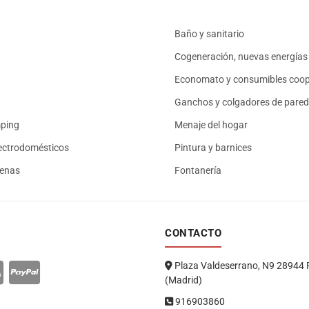
Baño y sanitario
Cogeneración, nuevas energías 
Economato y consumibles coop
Ganchos y colgadores de pared
mping
Menaje del hogar
ectrodomésticos
Pintura y barnices
renas
Fontanería
CONTACTO
Plaza Valdeserrano, N9 28944 
(Madrid)
916903860