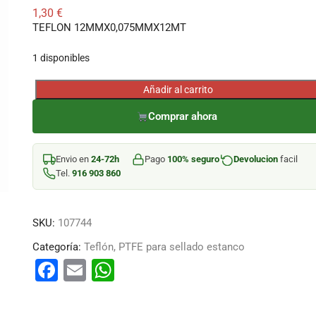
1,30
€
TEFLON 12MMX0,075MMX12MT
1 disponibles
Añadir al carrito
TEFLON
12MMX0,075MMX12MT
Comprar ahora
cantidad
Envio en
24-72h
Pago
100% seguro
Devolucion
facil
Tel.
916 903 860
SKU:
107744
Categoría:
Teflón, PTFE para sellado estanco
F
E
W
a
m
h
c
ai
at