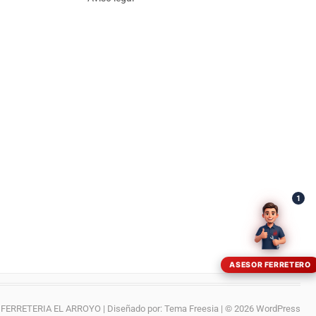
¡Hola! Soy el asesor virtual de Ferretería El Arroyo.
Cuéntame qué necesitas y te ayudo a encontrarlo,
aunque no sepas el nombre exacto
1
ASESOR FERRETERO
FERRETERIA EL ARROYO
| Diseñado por:
Tema Freesia
| © 2026
WordPress