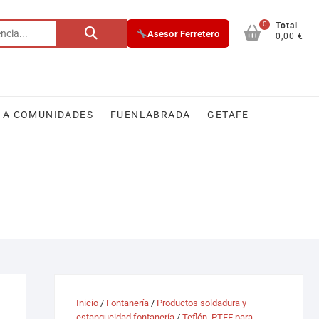
0
Buscar
Total
Asesor Ferretero
0,00 €
por:
 A COMUNIDADES
FUENLABRADA
GETAFE
Inicio
/
Fontanería
/
Productos soldadura y
estanqueidad fontanería
/
Teflón, PTFE para