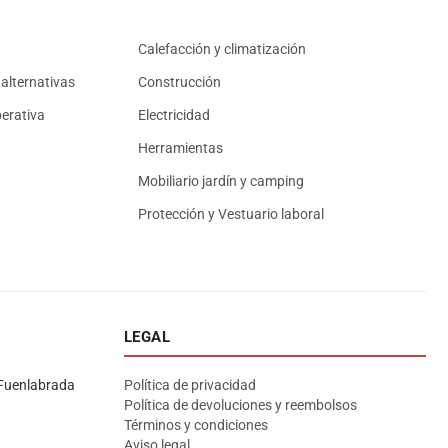
Calefacción y climatización
alternativas
Construcción
erativa
Electricidad
Herramientas
Mobiliario jardín y camping
Protección y Vestuario laboral
LEGAL
Asesor El Arroyo
En línea · responde en segundos
Fuenlabrada
Política de privacidad
Política de devoluciones y reembolsos
Términos y condiciones
Llamar (cerrado)
WhatsApp
Cómo llegar
Aviso legal