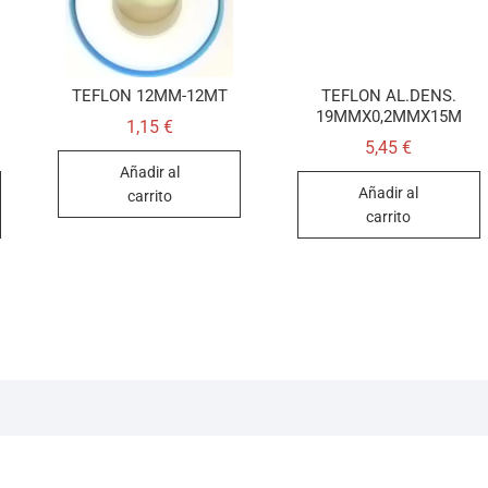
TEFLON 12MM-12MT
TEFLON AL.DENS.
19MMX0,2MMX15M
1,15
€
5,45
€
Añadir al
Añadir al
carrito
carrito