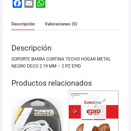
F
E
W
a
m
h
c
ai
at
Descripción
Valoraciones (0)
e
l
s
b
A
Descripción
o
p
o
p
SOPORTE BARRA CORTINA TECHO HOGAR METAL
k
NEGRO DECO 2 19 MM – 2 PZ EPID
Productos relacionados