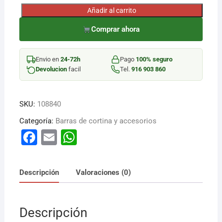
Añadir al carrito
SOPORTE
LATERAL
Comprar ahora
19MM
METAL
Envio en
24-72h
Pago
100% seguro
NIQ
Devolucion
facil
Tel.
916 903 860
cantidad
SKU:
108840
Categoría:
Barras de cortina y accesorios
F
E
W
a
m
h
c
ai
at
Descripción
Valoraciones (0)
e
l
s
b
A
Descripción
o
p