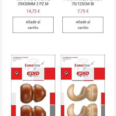
29X30MM 2 PZ M
70/125CM BI
14,75
€
7,75
€
Añadir al
Añadir al
carrito
carrito