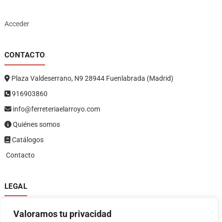
Acceder
CONTACTO
Plaza Valdeserrano, N9 28944 Fuenlabrada (Madrid)
916903860
info@ferreteriaelarroyo.com
Quiénes somos
Catálogos
Contacto
LEGAL
Política de privacidad
Valoramos tu privacidad
Política de devoluciones y reembolsos