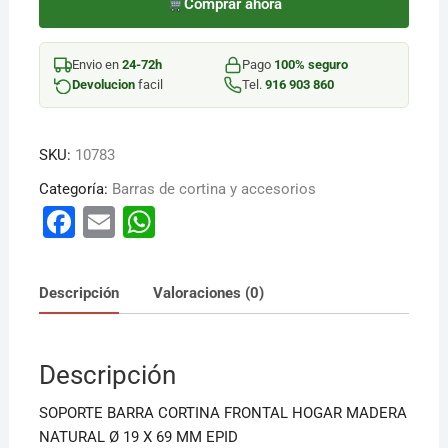
FRONTAL
Comprar ahora
19X69MM
cantidad
Envio en
24-72h
Pago
100% seguro
Devolucion
facil
Tel.
916 903 860
SKU:
10783
Categoría:
Barras de cortina y accesorios
F
E
W
a
m
h
c
ai
at
Descripción
Valoraciones (0)
e
l
s
b
A
Descripción
o
p
o
p
SOPORTE BARRA CORTINA FRONTAL HOGAR MADERA
k
NATURAL Ø 19 X 69 MM EPID