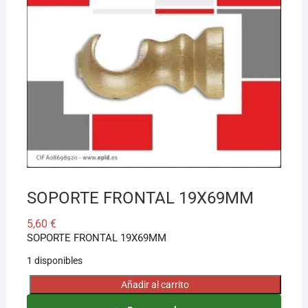
¡Hola! Soy el asesor virtual de Ferretería El Arroyo.
Cuéntame qué necesitas y te ayudo a encontrarlo,
aunque no sepas el nombre exacto
SOPORTE FRONTAL 19X69MM
5,60
€
SOPORTE FRONTAL 19X69MM
1 disponibles
Añadir al carrito
SOPORTE