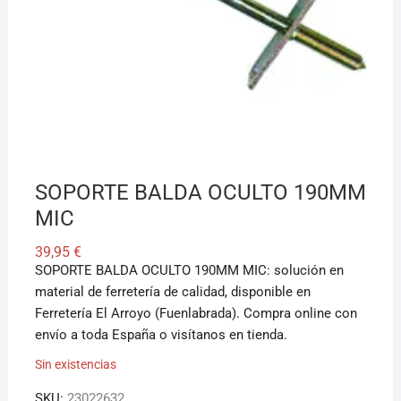
¡Hola! Soy el asesor virtual de Ferretería El Arroyo.
Cuéntame qué necesitas y te ayudo a encontrarlo,
aunque no sepas el nombre exacto
SOPORTE BALDA OCULTO 190MM
MIC
39,95
€
SOPORTE BALDA OCULTO 190MM MIC: solución en
material de ferretería de calidad, disponible en
Ferretería El Arroyo (Fuenlabrada). Compra online con
envío a toda España o visítanos en tienda.
Sin existencias
SKU:
23022632