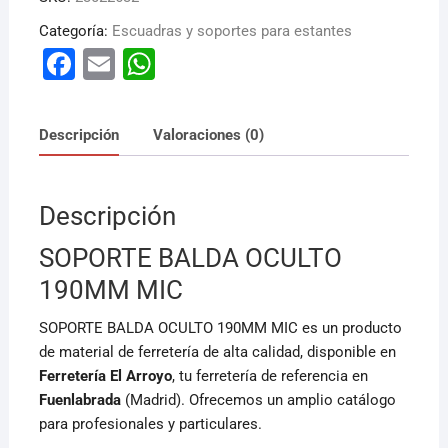
Categoría:
Escuadras y soportes para estantes
F
E
W
a
m
h
c
ai
at
Descripción
Valoraciones (0)
e
l
s
b
A
Descripción
o
p
o
p
SOPORTE BALDA OCULTO
k
190MM MIC
SOPORTE BALDA OCULTO 190MM MIC es un producto
de material de ferretería de alta calidad, disponible en
Ferretería El Arroyo
, tu ferretería de referencia en
Fuenlabrada
(Madrid). Ofrecemos un amplio catálogo
para profesionales y particulares.