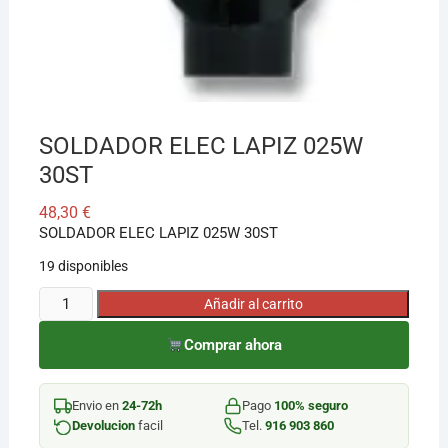
SOLDADOR ELEC LAPIZ 025W
30ST
48,30
€
SOLDADOR ELEC LAPIZ 025W 30ST
19 disponibles
SOLDADOR
Añadir al carrito
ELEC
Comprar ahora
LAPIZ
025W
30ST
Envio en
24-72h
Pago
100% seguro
cantidad
Devolucion
facil
Tel.
916 903 860