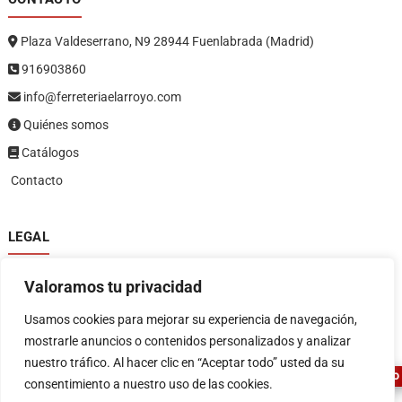
Plaza Valdeserrano, N9 28944 Fuenlabrada (Madrid)
916903860
info@ferreteriaelarroyo.com
Quiénes somos
Catálogos
Contacto
LEGAL
Política de privacidad
Valoramos tu privacidad
Política de devoluciones y reembolsos
1
Términos y condiciones
Usamos cookies para mejorar su experiencia de navegación,
Aviso legal
mostrarle anuncios o contenidos personalizados y analizar
nuestro tráfico. Al hacer clic en “Aceptar todo” usted da su
ASESOR FERRETERO
consentimiento a nuestro uso de las cookies.