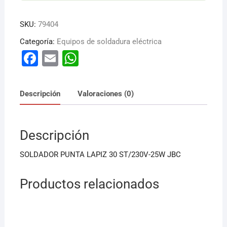
SKU:
79404
Categoría:
Equipos de soldadura eléctrica
F
E
W
a
m
h
c
ai
at
Descripción
Valoraciones (0)
e
l
s
b
A
Descripción
o
p
o
p
SOLDADOR PUNTA LAPIZ 30 ST/230V-25W JBC
k
Productos relacionados