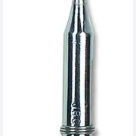
¡Hola! Soy el asesor virtual de Ferretería El Arroyo.
Cuéntame qué necesitas y te ayudo a encontrarlo,
aunque no sepas el nombre exacto