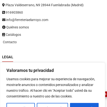
Plaza Valdeserrano, N9 28944 Fuenlabrada (Madrid)
916903860
info@ferreteriaelarroyo.com
Quiénes somos
Catálogos
Contacto
LEGAL
Política de privacidad
Valoramos tu privacidad
Política de devoluciones y reembolsos
1
Términos y condiciones
Usamos cookies para mejorar su experiencia de navegación,
Aviso legal
mostrarle anuncios o contenidos personalizados y analizar
nuestro tráfico. Al hacer clic en “Aceptar todo” usted da su
ASESOR FERRETERO
consentimiento a nuestro uso de las cookies.