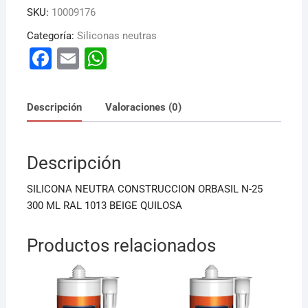
SKU:
10009176
Categoría:
Siliconas neutras
F
E
W
a
m
h
c
ai
at
Descripción
Valoraciones (0)
e
l
s
b
A
Descripción
o
p
o
p
SILICONA NEUTRA CONSTRUCCION ORBASIL N-25
k
300 ML RAL 1013 BEIGE QUILOSA
Productos relacionados