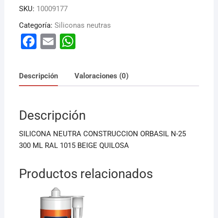
SKU:
10009177
Categoría:
Siliconas neutras
F
E
W
a
m
h
c
ai
at
Descripción
Valoraciones (0)
e
l
s
b
A
Descripción
o
p
o
p
SILICONA NEUTRA CONSTRUCCION ORBASIL N-25
k
300 ML RAL 1015 BEIGE QUILOSA
Productos relacionados