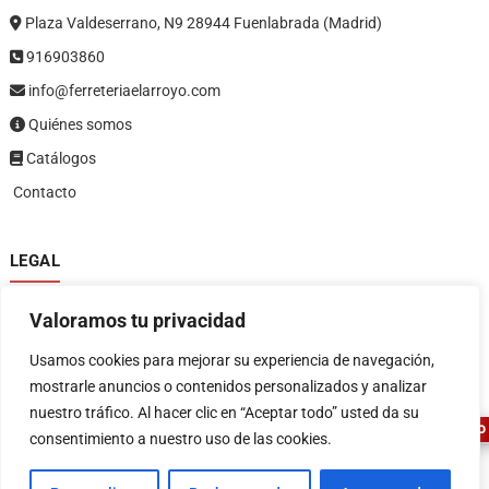
Plaza Valdeserrano, N9 28944 Fuenlabrada (Madrid)
916903860
info@ferreteriaelarroyo.com
Quiénes somos
Catálogos
Contacto
LEGAL
Política de privacidad
Valoramos tu privacidad
Política de devoluciones y reembolsos
1
Términos y condiciones
Usamos cookies para mejorar su experiencia de navegación,
Aviso legal
mostrarle anuncios o contenidos personalizados y analizar
nuestro tráfico. Al hacer clic en “Aceptar todo” usted da su
ASESOR FERRETERO
consentimiento a nuestro uso de las cookies.