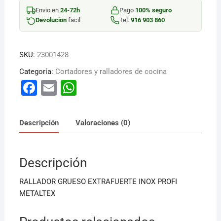
194753000
Envio en
24-72h
Pago
100% seguro
cantidad
Devolucion
facil
Tel.
916 903 860
SKU:
23001428
Categoría:
Cortadores y ralladores de cocina
F
E
W
a
m
h
c
ai
at
Descripción
Valoraciones (0)
e
l
s
b
A
Descripción
o
p
o
p
RALLADOR GRUESO EXTRAFUERTE INOX PROFI
k
METALTEX