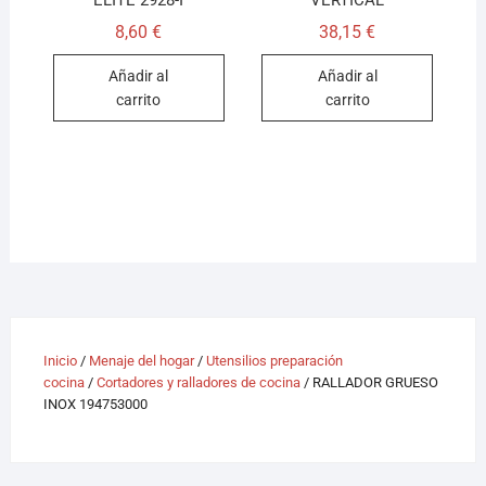
ELITE 2928-I
VERTICAL
8,60
€
38,15
€
Añadir al
Añadir al
carrito
carrito
Inicio
/
Menaje del hogar
/
Utensilios preparación
cocina
/
Cortadores y ralladores de cocina
/ RALLADOR GRUESO
INOX 194753000