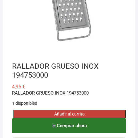
¡Hola! Soy el asesor virtual de Ferretería El Arroyo.
Cuéntame qué necesitas y te ayudo a encontrarlo,
aunque no sepas el nombre exacto
RALLADOR GRUESO INOX
194753000
4,95
€
RALLADOR GRUESO INOX 194753000
1 disponibles
Añadir al carrito
RALLADOR
GRUESO
Comprar ahora
INOX