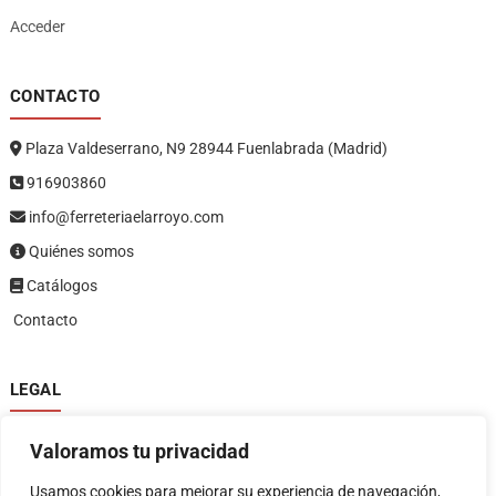
Acceder
CONTACTO
Plaza Valdeserrano, N9 28944 Fuenlabrada (Madrid)
916903860
info@ferreteriaelarroyo.com
Quiénes somos
Catálogos
Contacto
LEGAL
Política de privacidad
Valoramos tu privacidad
Política de devoluciones y reembolsos
1
Términos y condiciones
Usamos cookies para mejorar su experiencia de navegación,