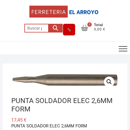
Saltar
al
contenido
0
Total
Buscar
0,00 €
por:
Asesor El Arroyo
En línea · responde en segundos
PUNTA SOLDADOR ELEC 2,6MM
Llamar
WhatsApp
Cómo llegar
FORM
17,45
€
PUNTA SOLDADOR ELEC 2,6MM FORM