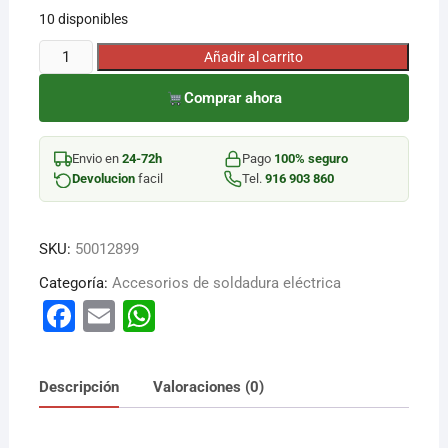
10 disponibles
¡Hola! Soy el asesor virtual de Ferretería El Arroyo.
PUNTA
Añadir al carrito
Cuéntame qué necesitas y te ayudo a encontrarlo,
SOLDADOR
aunque no sepas el nombre exacto
Comprar ahora
ELEC
2,6MM
FORM
Envio en
24-72h
Pago
100% seguro
cantidad
Devolucion
facil
Tel.
916 903 860
SKU:
50012899
Categoría:
Accesorios de soldadura eléctrica
F
E
W
a
m
h
c
ai
at
Descripción
Valoraciones (0)
e
l
s
b
A