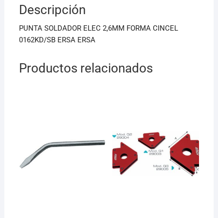
Descripción
o
p
o
p
PUNTA SOLDADOR ELEC 2,6MM FORMA CINCEL
k
0162KD/SB ERSA ERSA
Productos relacionados