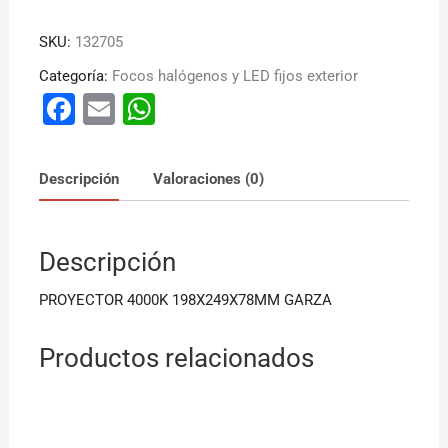
SKU:
132705
Categoría:
Focos halógenos y LED fijos exterior
F
E
W
a
m
h
c
ai
at
Descripción
Valoraciones (0)
e
l
s
b
A
Descripción
o
p
o
p
PROYECTOR 4000K 198X249X78MM GARZA
k
Productos relacionados