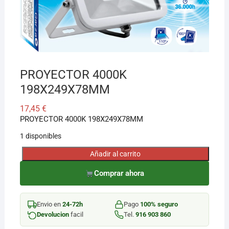
¡Hola! Soy el asesor virtual de Ferretería El Arroyo.
Cuéntame qué necesitas y te ayudo a encontrarlo,
aunque no sepas el nombre exacto
PROYECTOR 4000K
198X249X78MM
17,45
€
PROYECTOR 4000K 198X249X78MM
1 disponibles
Añadir al carrito
PROYECTOR
4000K
Comprar ahora
198X249X78MM
cantidad
Envio en
24-72h
Pago
100% seguro
Devolucion
facil
Tel.
916 903 860