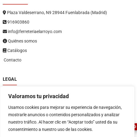
Plaza Valdeserrano, N9 28944 Fuenlabrada (Madrid)
916903860
info@ferreteriaelarroyo.com
Quiénes somos
Catálogos
Contacto
LEGAL
Política de privacidad
Valoramos tu privacidad
Política de devoluciones y reembolsos
1
Términos y condiciones
Usamos cookies para mejorar su experiencia de navegación,
Aviso legal
mostrarle anuncios o contenidos personalizados y analizar
nuestro tráfico. Al hacer clic en “Aceptar todo” usted da su
ASESOR FERRETERO
consentimiento a nuestro uso de las cookies.