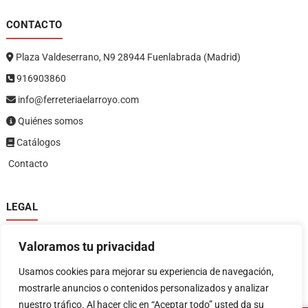
CONTACTO
Plaza Valdeserrano, N9 28944 Fuenlabrada (Madrid)
916903860
info@ferreteriaelarroyo.com
Quiénes somos
Catálogos
Contacto
LEGAL
Política de privacidad
Valoramos tu privacidad
Política de devoluciones y reembolsos
1
Términos y condiciones
Usamos cookies para mejorar su experiencia de navegación,
Aviso legal
mostrarle anuncios o contenidos personalizados y analizar
nuestro tráfico. Al hacer clic en “Aceptar todo” usted da su