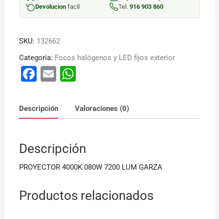
LUM
Devolucion
facil
Tel.
916 903 860
cantidad
SKU:
132662
Categoría:
Focos halógenos y LED fijos exterior
F
E
W
a
m
h
c
ai
at
Descripción
Valoraciones (0)
e
l
s
b
A
Descripción
o
p
o
p
PROYECTOR 4000K 080W 7200 LUM GARZA
k
Productos relacionados