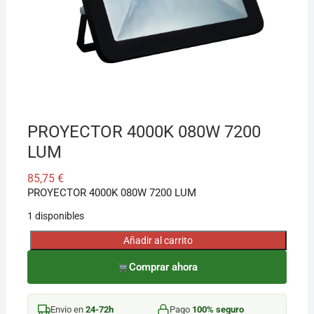
¡Hola! Soy el asesor virtual de Ferretería El Arroyo.
Cuéntame qué necesitas y te ayudo a encontrarlo,
aunque no sepas el nombre exacto
PROYECTOR 4000K 080W 7200
LUM
85,75
€
PROYECTOR 4000K 080W 7200 LUM
1 disponibles
Añadir al carrito
PROYECTOR
4000K
Comprar ahora
080W
7200
Envio en
24-72h
Pago
100% seguro