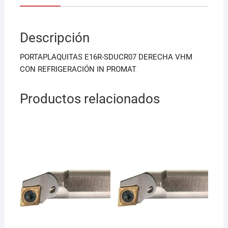
e
l
s
b
A
Descripción
o
p
o
p
PORTAPLAQUITAS E16R-SDUCR07 DERECHA VHM
k
CON REFRIGERACIÓN IN PROMAT
Productos relacionados