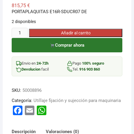
815,75
€
PORTAPLAQUITAS E16R-SDUCR07 DE
¡Hola! Soy el asesor virtual de Ferretería El Arroyo.
Cuéntame qué necesitas y te ayudo a encontrarlo,
2 disponibles
aunque no sepas el nombre exacto
PORTAPLAQUITAS
Añadir al carrito
E16R-
Comprar ahora
SDUCR07
DE
cantidad
Envio en
24-72h
Pago
100% seguro
Devolucion
facil
Tel.
916 903 860
SKU:
50008896
Categoría:
Utillaje fijación y sujección para maquinaria
F
E
W
a
m
h
c
ai
at
Descripción
Valoraciones (0)