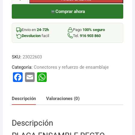
ENSAMBLE
Comprar ahora
RECTO
100X15MM
cantidad
Envio en
24-72h
Pago
100% seguro
Devolucion
facil
Tel.
916 903 860
SKU:
23022603
Categoría:
Conectores y refuerzo de ensamblaje
F
E
W
a
m
h
c
ai
at
Descripción
Valoraciones (0)
e
l
s
b
A
Descripción
o
p