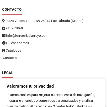
CONTACTO
Plaza Valdeserrano, N9 28944 Fuenlabrada (Madrid)
916903860
info@ferreteriaelarroyo.com
Quiénes somos
Catálogos
Contacto
LEGAL
Política de privacidad
Valoramos tu privacidad
Política de devoluciones y reembolsos
1
Términos y condiciones
Usamos cookies para mejorar su experiencia de navegación,
Aviso legal
mostrarle anuncios o contenidos personalizados y analizar
nuestro tráfico. Al hacer clic en “Aceptar todo” usted da su