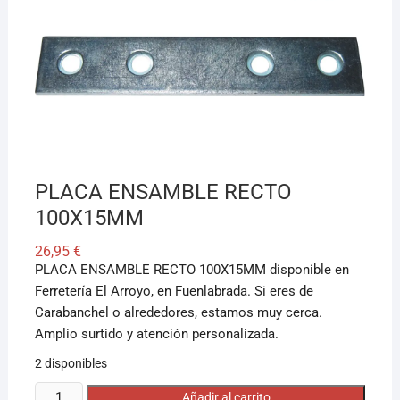
¡Hola! Soy el asesor virtual de Ferretería El Arroyo.
Cuéntame qué necesitas y te ayudo a encontrarlo,
aunque no sepas el nombre exacto
PLACA ENSAMBLE RECTO
100X15MM
26,95
€
PLACA ENSAMBLE RECTO 100X15MM disponible en
Ferretería El Arroyo, en Fuenlabrada. Si eres de
Carabanchel o alrededores, estamos muy cerca.
Amplio surtido y atención personalizada.
2 disponibles
PLACA
Añadir al carrito