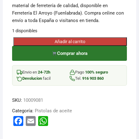
material de ferretería de calidad, disponible en
Ferretería El Arroyo (Fuenlabrada). Compra online con
envío a toda España o visítanos en tienda.
1 disponibles
Añadir al carrito
PISTOLA
CONTADORA
Comprar ahora
ELECTRÓN
ACE
Envio en
24-72h
Pago
100% seguro
cantidad
Devolucion
facil
Tel.
916 903 860
SKU:
10009081
Categoría:
Pistolas de aceite
F
E
W
a
m
h