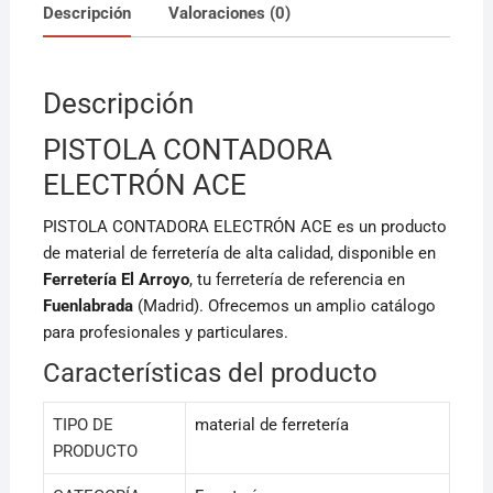
c
ai
at
Descripción
Valoraciones (0)
e
l
s
b
A
Descripción
o
p
o
p
PISTOLA CONTADORA
k
ELECTRÓN ACE
PISTOLA CONTADORA ELECTRÓN ACE es un producto
de material de ferretería de alta calidad, disponible en
Ferretería El Arroyo
, tu ferretería de referencia en
Fuenlabrada
(Madrid). Ofrecemos un amplio catálogo
para profesionales y particulares.
Características del producto
TIPO DE
material de ferretería
PRODUCTO