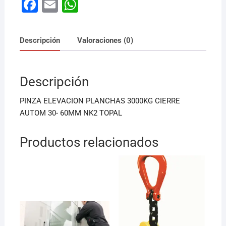
F
E
W
a
m
h
c
ai
at
Descripción
Valoraciones (0)
e
l
s
b
A
Descripción
o
p
o
p
PINZA ELEVACION PLANCHAS 3000KG CIERRE
k
AUTOM 30- 60MM NK2 TOPAL
Productos relacionados