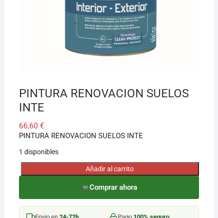
¡Hola! Soy el asesor virtual de Ferretería El Arroyo.
Cuéntame qué necesitas y te ayudo a encontrarlo,
aunque no sepas el nombre exacto
PINTURA RENOVACION SUELOS
INTE
66,60
€
PINTURA RENOVACION SUELOS INTE
1 disponibles
Añadir al carrito
PINTURA
RENOVACION
Comprar ahora
SUELOS
INTE
Envio en
24-72h
Pago
100% seguro