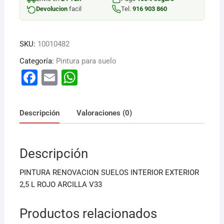
cantidad
Devolucion
facil
Tel.
916 903 860
SKU:
10010482
Categoría:
Pintura para suelo
F
E
W
a
m
h
c
ai
at
Descripción
Valoraciones (0)
e
l
s
b
A
Descripción
o
p
o
p
PINTURA RENOVACION SUELOS INTERIOR EXTERIOR
k
2,5 L ROJO ARCILLA V33
Productos relacionados