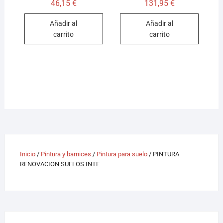
46,15
€
131,95
€
Añadir al
Añadir al
carrito
carrito
Inicio
/
Pintura y barnices
/
Pintura para suelo
/ PINTURA
RENOVACION SUELOS INTE