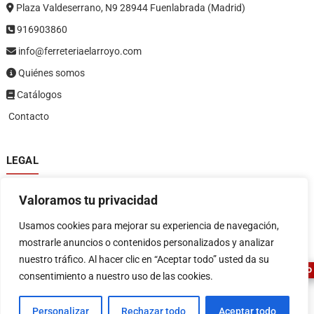
Plaza Valdeserrano, N9 28944 Fuenlabrada (Madrid)
916903860
info@ferreteriaelarroyo.com
Quiénes somos
Catálogos
Contacto
LEGAL
Política de privacidad
Valoramos tu privacidad
Política de devoluciones y reembolsos
1
Términos y condiciones
Usamos cookies para mejorar su experiencia de navegación,
Aviso legal
mostrarle anuncios o contenidos personalizados y analizar
nuestro tráfico. Al hacer clic en “Aceptar todo” usted da su
ASESOR FERRETERO
consentimiento a nuestro uso de las cookies.
Personalizar
Rechazar todo
Aceptar todo
FERRETERIA EL ARROYO
| Diseñado por:
Tema Freesia
| © 2026
WordPress