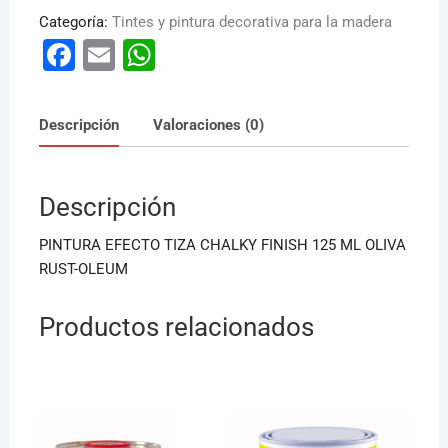
Categoría:
Tintes y pintura decorativa para la madera
F
E
W
a
m
h
c
ai
at
Descripción
Valoraciones (0)
e
l
s
b
A
Descripción
o
p
o
p
PINTURA EFECTO TIZA CHALKY FINISH 125 ML OLIVA
k
RUST-OLEUM
Productos relacionados