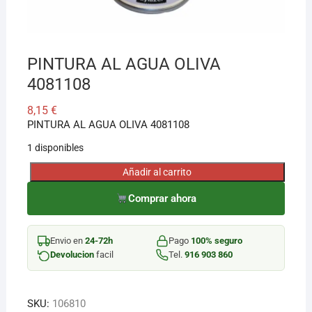
¡Hola! Soy el asesor virtual de Ferretería El Arroyo.
Cuéntame qué necesitas y te ayudo a encontrarlo,
PINTURA AL AGUA OLIVA
aunque no sepas el nombre exacto
4081108
8,15
€
PINTURA AL AGUA OLIVA 4081108
1 disponibles
Añadir al carrito
PINTURA
AL
Comprar ahora
AGUA
OLIVA
Envio en
24-72h
Pago
100% seguro
4081108
Devolucion
facil
Tel.
916 903 860
cantidad
SKU:
106810