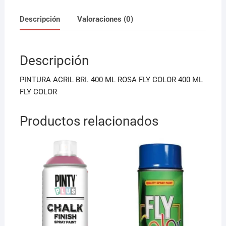
c
ai
at
Descripción
Valoraciones (0)
e
l
s
b
A
Descripción
o
p
o
p
PINTURA ACRIL BRI. 400 ML ROSA FLY COLOR 400 ML
k
FLY COLOR
Productos relacionados