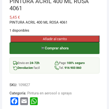
PINTURA ACRIL 400 ML ROSA
4061
5,45
€
PINTURA ACRIL 400 ML ROSA 4061
1 disponibles
Añadir al carrito
PINTURA
ACRIL
Comprar ahora
400
ML
Envio en
24-72h
Pago
100% seguro
ROSA
Devolucion
facil
Tel.
916 903 860
4061
cantidad
SKU:
109827
Categoría:
Pintura en aerosol o sprays
F
E
W
a
m
h