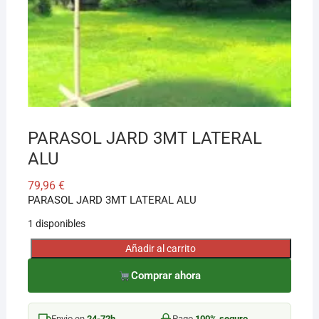
¡Hola! Soy el asesor virtual de Ferretería El Arroyo.
Cuéntame qué necesitas y te ayudo a encontrarlo,
aunque no sepas el nombre exacto
PARASOL JARD 3MT LATERAL
ALU
79,96
€
PARASOL JARD 3MT LATERAL ALU
1 disponibles
Añadir al carrito
PARASOL
JARD
Comprar ahora
3MT
LATERAL
Envio en
24-72h
Pago
100% seguro