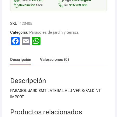
ALU
Devolucion
facil
Tel.
916 903 860
cantidad
SKU:
123405
Categoría:
Parasoles de jardín y terraza
F
E
W
a
m
h
c
ai
at
Descripción
Valoraciones (0)
e
l
s
b
A
Descripción
o
p
o
p
PARASOL JARD 3MT LATERAL ALU VER S/FALD NT
k
IMPORT
Productos relacionados