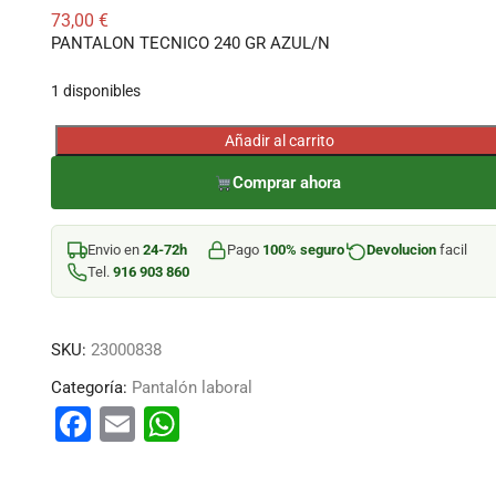
73,00
€
PANTALON TECNICO 240 GR AZUL/N
1 disponibles
Añadir al carrito
PANTALON
TECNICO
Comprar ahora
240
GR
Envio en
24-72h
Pago
100% seguro
Devolucion
facil
AZUL/N
Tel.
916 903 860
cantidad
SKU:
23000838
Categoría:
Pantalón laboral
F
E
W
a
m
h
c
ai
at