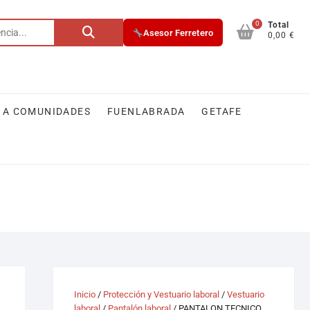
0
Buscar
Total
Asesor Ferretero
0,00 €
por:
 A COMUNIDADES
FUENLABRADA
GETAFE
Inicio
/
Protección y Vestuario laboral
/
Vestuario
laboral
/
Pantalón laboral
/ PANTALON TECNICO