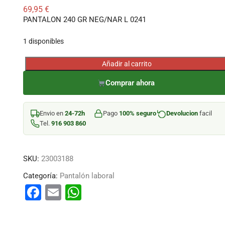
69,95
€
PANTALON 240 GR NEG/NAR L 0241
1 disponibles
Añadir al carrito
PANTALON
240
Comprar ahora
GR
NEG/NAR
Envio en
24-72h
Pago
100% seguro
Devolucion
facil
L
Tel.
916 903 860
0241
cantidad
SKU:
23003188
Categoría:
Pantalón laboral
F
E
W
a
m
h
c
ai
at