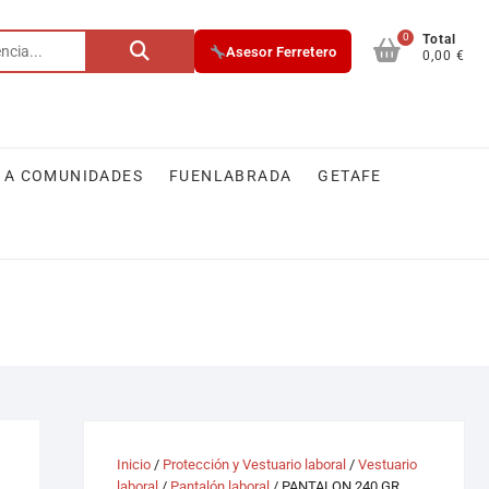
0
Buscar
Total
Asesor Ferretero
0,00 €
por:
 A COMUNIDADES
FUENLABRADA
GETAFE
Inicio
/
Protección y Vestuario laboral
/
Vestuario
laboral
/
Pantalón laboral
/ PANTALON 240 GR