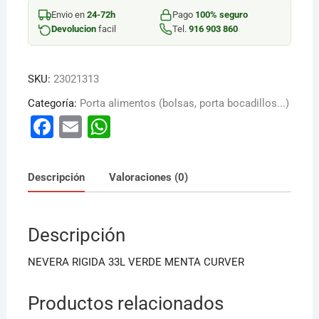
VERDE
Envio en
24-72h
Pago
100% seguro
MENTA
Devolucion
facil
Tel.
916 903 860
cantidad
SKU:
23021313
Categoría:
Porta alimentos (bolsas, porta bocadillos...)
F
E
W
a
m
h
c
ai
at
Descripción
Valoraciones (0)
e
l
s
b
A
Descripción
o
p
o
p
NEVERA RIGIDA 33L VERDE MENTA CURVER
k
Productos relacionados