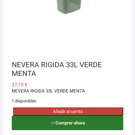
¡Hola! Soy el asesor virtual de Ferretería El Arroyo.
Cuéntame qué necesitas y te ayudo a encontrarlo,
aunque no sepas el nombre exacto
NEVERA RIGIDA 33L VERDE
MENTA
37,15
€
NEVERA RIGIDA 33L VERDE MENTA
1 disponibles
Añadir al carrito
NEVERA
RIGIDA
Comprar ahora
33L