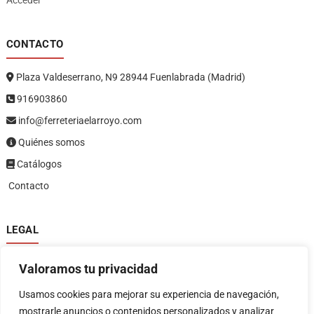
Acceder
CONTACTO
Plaza Valdeserrano, N9 28944 Fuenlabrada (Madrid)
916903860
info@ferreteriaelarroyo.com
Quiénes somos
Catálogos
Contacto
LEGAL
Política de privacidad
Valoramos tu privacidad
Política de devoluciones y reembolsos
1
Términos y condiciones
Usamos cookies para mejorar su experiencia de navegación,
Aviso legal
mostrarle anuncios o contenidos personalizados y analizar