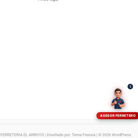
¡Hola! Soy el asesor virtual de Ferretería El Arroyo.
Cuéntame qué necesitas y te ayudo a encontrarlo,
aunque no sepas el nombre exacto
1
ASESOR FERRETERO
FERRETERIA EL ARROYO
| Diseñado por:
Tema Freesia
| © 2026
WordPress