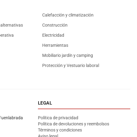
Calefacción y climatización
alternativas
Construcción
erativa
Electricidad
Herramientas
Mobiliario jardín y camping
Protección y Vestuario laboral
LEGAL
Asesor El Arroyo
En línea · responde en segundos
Fuenlabrada
Política de privacidad
Política de devoluciones y reembolsos
Términos y condiciones
Llamar (cerrado)
WhatsApp
Cómo llegar
Aviso legal