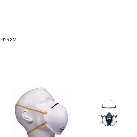
e
l
s
b
A
o
p
o
p
9925 3M
k