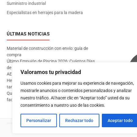
Suministro industrial
Especialistas en herrajes para la madera
ÚLTIMAS NOTICIAS
Material de construcción con envío: guía de
compra
Último Empujón de Piscina 2026: Cuántos Días
de Baño te Quedan en Madrid Sur (Datos
Valoramos tu privacidad
AEMET)
Herramientas imprescindibles para instalar
Usamos cookies para mejorar su experiencia de navegación,
tarima flotante
mostrarle anuncios o contenidos personalizados y analizar
Qué pintura usar en exterior: guía completa para
Acceder
nuestro tráfico. Al hacer clic en “Aceptar todo” usted da su
fachadas 2026
consentimiento a nuestro uso de las cookies.
Personalizar
Rechazar todo
Aceptar todo