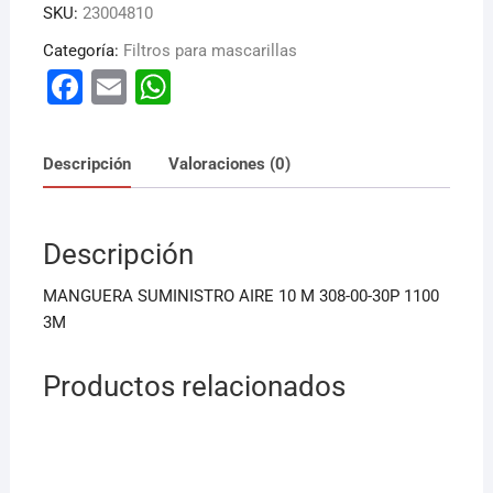
SKU:
23004810
Categoría:
Filtros para mascarillas
F
E
W
a
m
h
c
ai
at
Descripción
Valoraciones (0)
e
l
s
b
A
Descripción
o
p
o
p
MANGUERA SUMINISTRO AIRE 10 M 308-00-30P 1100
k
3M
Productos relacionados