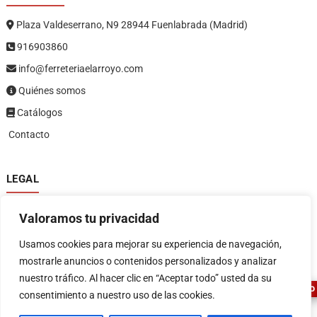
Plaza Valdeserrano, N9 28944 Fuenlabrada (Madrid)
916903860
info@ferreteriaelarroyo.com
Quiénes somos
Catálogos
Contacto
LEGAL
Política de privacidad
Valoramos tu privacidad
Política de devoluciones y reembolsos
1
Términos y condiciones
Usamos cookies para mejorar su experiencia de navegación,
Aviso legal
mostrarle anuncios o contenidos personalizados y analizar
nuestro tráfico. Al hacer clic en “Aceptar todo” usted da su
ASESOR FERRETERO
consentimiento a nuestro uso de las cookies.