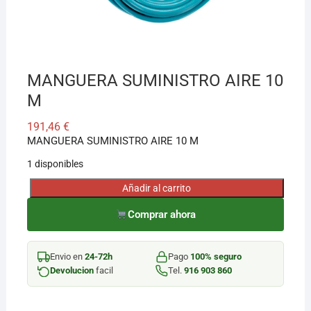
¡Hola! Soy el asesor virtual de Ferretería El Arroyo.
Cuéntame qué necesitas y te ayudo a encontrarlo,
aunque no sepas el nombre exacto
MANGUERA SUMINISTRO AIRE 10
M
191,46
€
MANGUERA SUMINISTRO AIRE 10 M
1 disponibles
Añadir al carrito
MANGUERA
SUMINISTRO
Comprar ahora
AIRE
10
Envio en
24-72h
Pago
100% seguro
M
Devolucion
facil
Tel.
916 903 860
cantidad