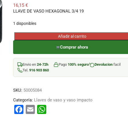
16,15
€
LLAVE DE VASO HEXAGONAL 3/4 19
1 disponibles
Añadir al carrito
LLAVE
DE
Comprar ahora
VASO
HEXAGONAL
Envio en
24-72h
Pago
100% seguro
Devolucion
facil
3/4
Tel.
916 903 860
19
cantidad
SKU:
50005084
Categoría:
Llaves de vaso y vaso impacto
F
E
W
a
m
h
c
ai
at