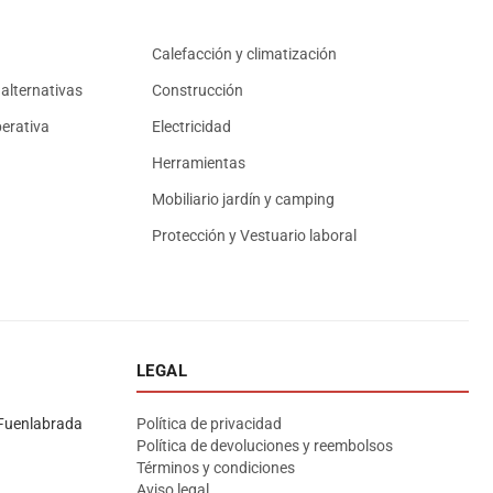
Calefacción y climatización
alternativas
Construcción
erativa
Electricidad
Herramientas
Mobiliario jardín y camping
Protección y Vestuario laboral
LEGAL
Asesor El Arroyo
En línea · responde en segundos
Fuenlabrada
Política de privacidad
Política de devoluciones y reembolsos
Términos y condiciones
Llamar (cerrado)
WhatsApp
Cómo llegar
Aviso legal