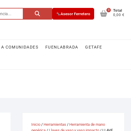
0
Buscar
Total
Asesor Ferretero
0,00 €
por:
 A COMUNIDADES
FUENLABRADA
GETAFE
Inicio
/
Herramientas
/
Herramienta de mano
genérica
/
Llaves de vaso y vaso impacto
/ LLAVE