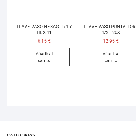
LLAVE VASO HEXAG. 1/4 Y
LLAVE VASO PUNTA TOR
HEX 11
1/2 T20X
6,15
€
12,95
€
Añadir al
Añadir al
carrito
carrito
CATEGORÍAS