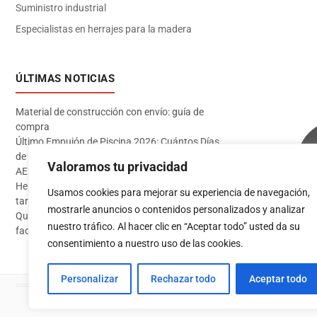
Suministro industrial
Especialistas en herrajes para la madera
ÚLTIMAS NOTICIAS
Material de construcción con envío: guía de
compra
Último Empujón de Piscina 2026: Cuántos Días
de Baño te Quedan en Madrid Sur (Datos
Valoramos tu privacidad
AEMET)
Herramientas imprescindibles para instalar
Usamos cookies para mejorar su experiencia de navegación,
tarima flotante
mostrarle anuncios o contenidos personalizados y analizar
Qué pintura usar en exterior: guía completa para
Acceder
nuestro tráfico. Al hacer clic en “Aceptar todo” usted da su
fachadas 2026
consentimiento a nuestro uso de las cookies.
Personalizar
Rechazar todo
Aceptar todo