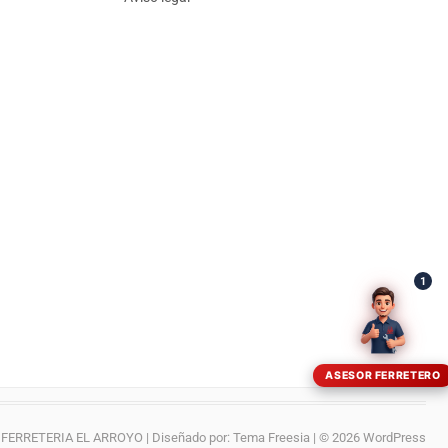
¡Hola! Soy el asesor virtual de Ferretería El Arroyo.
Cuéntame qué necesitas y te ayudo a encontrarlo,
aunque no sepas el nombre exacto
1
ASESOR FERRETERO
FERRETERIA EL ARROYO
| Diseñado por:
Tema Freesia
| © 2026
WordPress