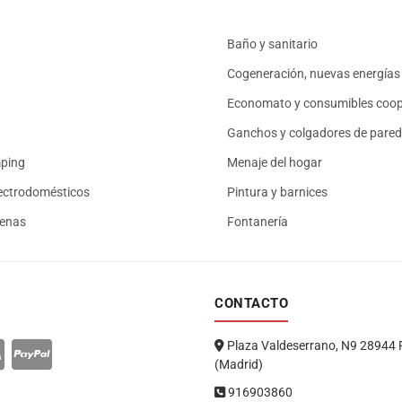
Baño y sanitario
Cogeneración, nuevas energías 
Economato y consumibles coop
Ganchos y colgadores de pared
mping
Menaje del hogar
ectrodomésticos
Pintura y barnices
renas
Fontanería
CONTACTO
Plaza Valdeserrano, N9 28944 
(Madrid)
916903860