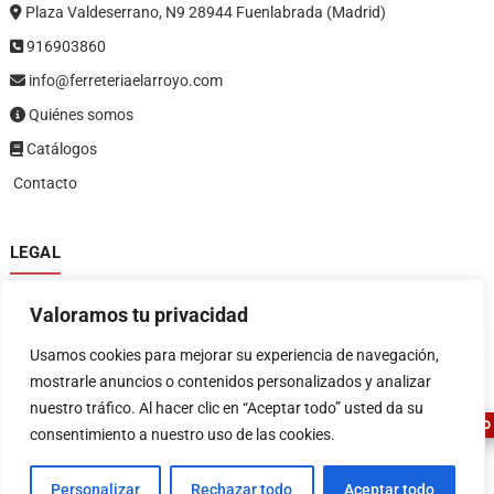
Plaza Valdeserrano, N9 28944 Fuenlabrada (Madrid)
916903860
info@ferreteriaelarroyo.com
Quiénes somos
Catálogos
Contacto
LEGAL
Política de privacidad
Valoramos tu privacidad
Política de devoluciones y reembolsos
1
Términos y condiciones
Usamos cookies para mejorar su experiencia de navegación,
Aviso legal
mostrarle anuncios o contenidos personalizados y analizar
nuestro tráfico. Al hacer clic en “Aceptar todo” usted da su
ASESOR FERRETERO
consentimiento a nuestro uso de las cookies.
Personalizar
Rechazar todo
Aceptar todo
FERRETERIA EL ARROYO
| Diseñado por:
Tema Freesia
| © 2026
WordPress