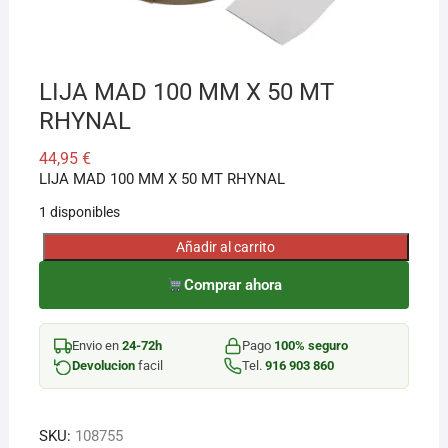
¡Hola! Soy el asesor virtual de Ferretería El Arroyo.
Cuéntame qué necesitas y te ayudo a encontrarlo,
LIJA MAD 100 MM X 50 MT
aunque no sepas el nombre exacto
RHYNAL
44,95
€
LIJA MAD 100 MM X 50 MT RHYNAL
1 disponibles
Añadir al carrito
LIJA
MAD
Comprar ahora
100
MM
Envio en
24-72h
Pago
100% seguro
X
Devolucion
facil
Tel.
916 903 860
50
MT
RHYNAL
SKU:
108755