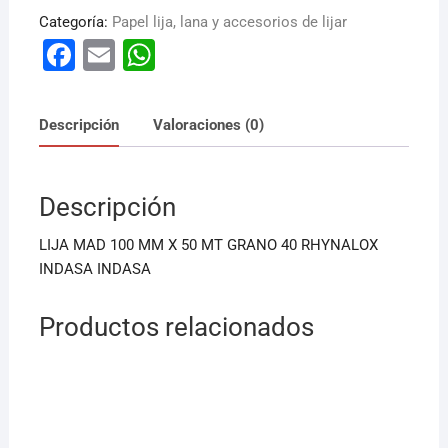
cantidad
Categoría:
Papel lija, lana y accesorios de lijar
F
E
W
a
m
h
c
ai
at
Descripción
Valoraciones (0)
e
l
s
b
A
Descripción
o
p
o
p
LIJA MAD 100 MM X 50 MT GRANO 40 RHYNALOX
k
INDASA INDASA
Productos relacionados