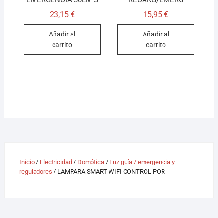
EMERGENCIA 30LM S
RECARG/EMERG
23,15
€
15,95
€
Añadir al
Añadir al
carrito
carrito
Inicio
/
Electricidad
/
Domótica
/
Luz guía / emergencia y
reguladores
/ LAMPARA SMART WIFI CONTROL POR