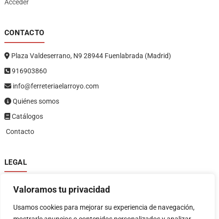
Acceder
CONTACTO
Plaza Valdeserrano, N9 28944 Fuenlabrada (Madrid)
916903860
info@ferreteriaelarroyo.com
Quiénes somos
Catálogos
Contacto
LEGAL
Política de privacidad
Valoramos tu privacidad
Política de devoluciones y reembolsos
1
Términos y condiciones
Usamos cookies para mejorar su experiencia de navegación,
Aviso legal