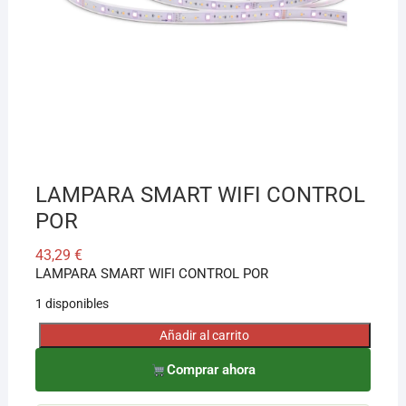
¡Hola! Soy el asesor virtual de Ferretería El Arroyo.
Cuéntame qué necesitas y te ayudo a encontrarlo,
aunque no sepas el nombre exacto
LAMPARA SMART WIFI CONTROL
POR
43,29
€
LAMPARA SMART WIFI CONTROL POR
1 disponibles
Añadir al carrito
LAMPARA
SMART
Comprar ahora
WIFI