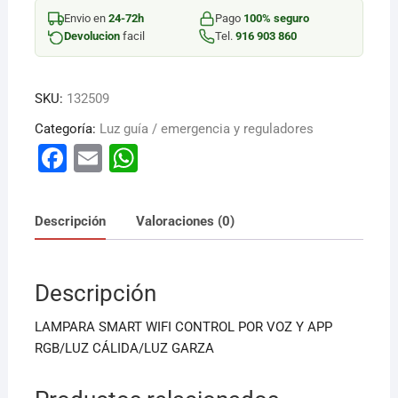
CONTROL
Envio en
24-72h
Pago
100% seguro
POR
Devolucion
facil
Tel.
916 903 860
cantidad
SKU:
132509
Categoría:
Luz guía / emergencia y reguladores
F
E
W
a
m
h
c
ai
at
Descripción
Valoraciones (0)
e
l
s
b
A
Descripción
o
p
o
p
LAMPARA SMART WIFI CONTROL POR VOZ Y APP
k
RGB/LUZ CÁLIDA/LUZ GARZA