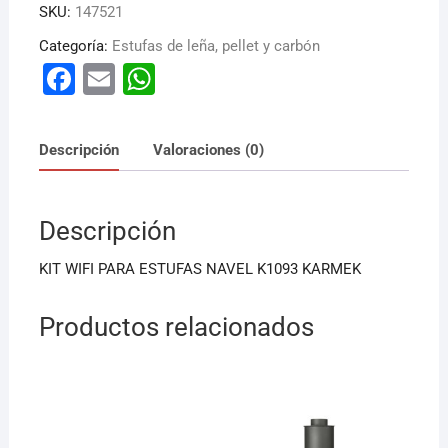
SKU:
147521
Categoría:
Estufas de leña, pellet y carbón
F
E
W
a
m
h
c
ai
at
Descripción
Valoraciones (0)
e
l
s
b
A
Descripción
o
p
o
p
KIT WIFI PARA ESTUFAS NAVEL K1093 KARMEK
k
Productos relacionados