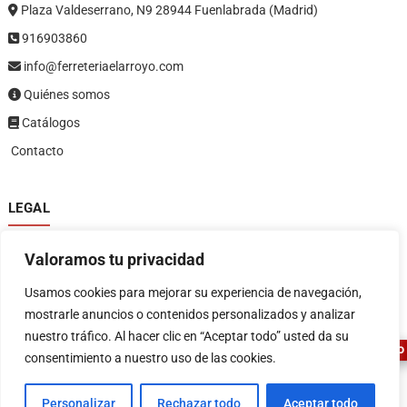
Plaza Valdeserrano, N9 28944 Fuenlabrada (Madrid)
916903860
info@ferreteriaelarroyo.com
Quiénes somos
Catálogos
Contacto
LEGAL
Política de privacidad
Valoramos tu privacidad
Política de devoluciones y reembolsos
1
Términos y condiciones
Usamos cookies para mejorar su experiencia de navegación,
Aviso legal
mostrarle anuncios o contenidos personalizados y analizar
nuestro tráfico. Al hacer clic en “Aceptar todo” usted da su
ASESOR FERRETERO
consentimiento a nuestro uso de las cookies.
Personalizar
Rechazar todo
Aceptar todo
FERRETERIA EL ARROYO
| Diseñado por:
Tema Freesia
| © 2026
WordPress