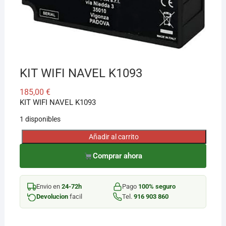
¡Hola! Soy el asesor virtual de Ferretería El Arroyo.
Cuéntame qué necesitas y te ayudo a encontrarlo,
aunque no sepas el nombre exacto
KIT WIFI NAVEL K1093
185,00
€
KIT WIFI NAVEL K1093
1 disponibles
Añadir al carrito
KIT
WIFI
Comprar ahora
NAVEL
K1093
Envio en
24-72h
Pago
100% seguro
cantidad
Devolucion
facil
Tel.
916 903 860