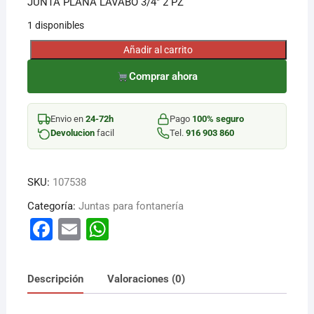
JUNTA PLANA LAVABO 3/4″ 2 PZ
1 disponibles
Añadir al carrito
JUNTA
PLANA
Comprar ahora
LAVABO
3/4"
Envio en
24-72h
Pago
100% seguro
2
Devolucion
facil
Tel.
916 903 860
PZ
cantidad
SKU:
107538
Categoría:
Juntas para fontanería
F
E
W
a
m
h
c
ai
at
Descripción
Valoraciones (0)
e
l
s