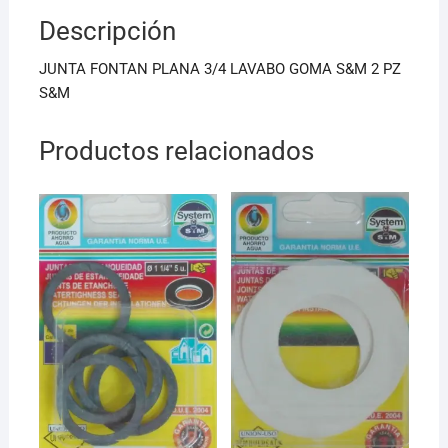
b
A
Descripción
o
p
o
p
JUNTA FONTAN PLANA 3/4 LAVABO GOMA S&M 2 PZ
k
S&M
Productos relacionados