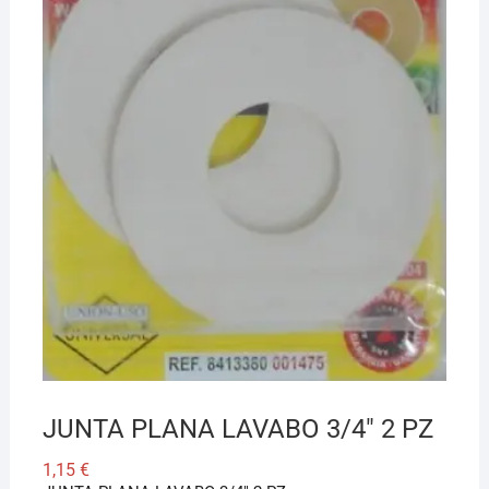
¡Hola! Soy el asesor virtual de Ferretería El Arroyo.
Cuéntame qué necesitas y te ayudo a encontrarlo,
aunque no sepas el nombre exacto
JUNTA PLANA LAVABO 3/4″ 2 PZ
1,15
€