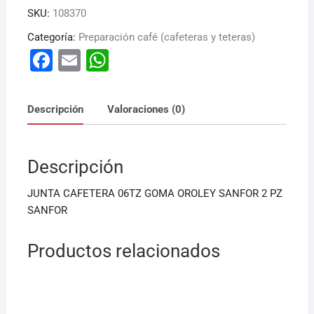
SKU:
108370
Categoría:
Preparación café (cafeteras y teteras)
F
E
W
a
m
h
c
ai
at
Descripción
Valoraciones (0)
e
l
s
b
A
Descripción
o
p
o
p
JUNTA CAFETERA 06TZ GOMA OROLEY SANFOR 2 PZ
k
SANFOR
Productos relacionados