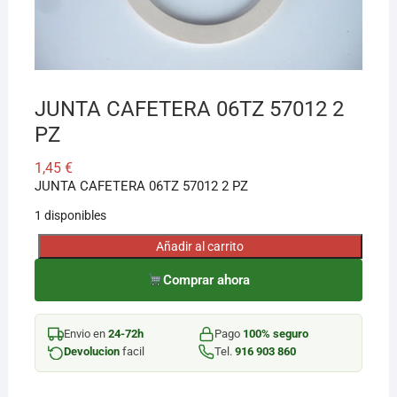
¡Hola! Soy el asesor virtual de Ferretería El Arroyo.
Cuéntame qué necesitas y te ayudo a encontrarlo,
aunque no sepas el nombre exacto
JUNTA CAFETERA 06TZ 57012 2
PZ
1,45
€
JUNTA CAFETERA 06TZ 57012 2 PZ
1 disponibles
Añadir al carrito
JUNTA
CAFETERA
Comprar ahora
06TZ
57012
Envio en
24-72h
Pago
100% seguro
2
Devolucion
facil
Tel.
916 903 860
PZ
cantidad