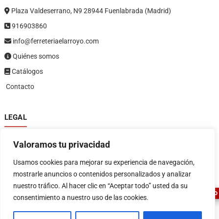
Plaza Valdeserrano, N9 28944 Fuenlabrada (Madrid)
916903860
info@ferreteriaelarroyo.com
Quiénes somos
Catálogos
Contacto
LEGAL
Política de privacidad
Valoramos tu privacidad
Política de devoluciones y reembolsos
1
Términos y condiciones
Usamos cookies para mejorar su experiencia de navegación,
Aviso legal
mostrarle anuncios o contenidos personalizados y analizar
nuestro tráfico. Al hacer clic en “Aceptar todo” usted da su
ASESOR FERRETERO
consentimiento a nuestro uso de las cookies.