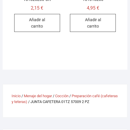
2,15
€
4,95
€
Añadir al
Añadir al
carrito
carrito
Inicio
/
Menaje del hogar
/
Cocción
/
Preparación café (cafeteras
y teteras)
/ JUNTA CAFETERA 01TZ 57009 2 PZ