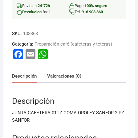
57009
Envio en
24-72h
Pago
100% seguro
2
Devolucion
facil
Tel.
916 903 860
PZ
cantidad
SKU:
108363
Categoría:
Preparación café (cafeteras y teteras)
F
E
W
a
m
h
c
ai
at
Descripción
Valoraciones (0)
e
l
s
b
A
Descripción
o
p
o
p
JUNTA CAFETERA 01TZ GOMA OROLEY SANFOR 2 PZ
k
SANFOR