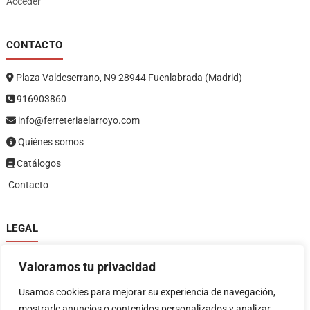
Acceder
CONTACTO
Plaza Valdeserrano, N9 28944 Fuenlabrada (Madrid)
916903860
info@ferreteriaelarroyo.com
Quiénes somos
Catálogos
Contacto
LEGAL
Política de privacidad
Valoramos tu privacidad
Política de devoluciones y reembolsos
1
Términos y condiciones
Usamos cookies para mejorar su experiencia de navegación,
Aviso legal
mostrarle anuncios o contenidos personalizados y analizar