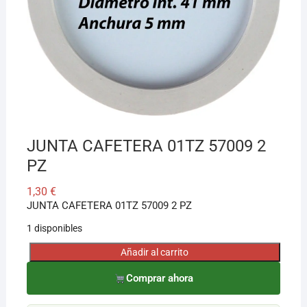
¡Hola! Soy el asesor virtual de Ferretería El Arroyo.
Cuéntame qué necesitas y te ayudo a encontrarlo,
aunque no sepas el nombre exacto
JUNTA CAFETERA 01TZ 57009 2
PZ
1,30
€
JUNTA CAFETERA 01TZ 57009 2 PZ
1 disponibles
Añadir al carrito
JUNTA
CAFETERA
Comprar ahora
01TZ