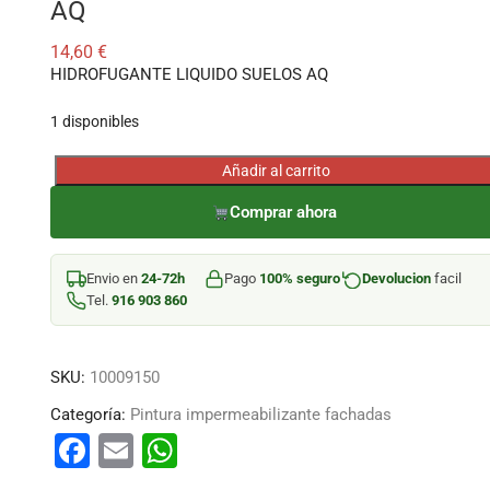
AQ
14,60
€
HIDROFUGANTE LIQUIDO SUELOS AQ
1 disponibles
Añadir al carrito
HIDROFUGANTE
LIQUIDO
Comprar ahora
SUELOS
AQ
Envio en
24-72h
Pago
100% seguro
Devolucion
facil
cantidad
Tel.
916 903 860
SKU:
10009150
Categoría:
Pintura impermeabilizante fachadas
F
E
W
a
m
h