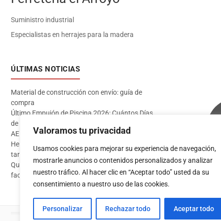
Suministro industrial
Especialistas en herrajes para la madera
ÚLTIMAS NOTICIAS
Material de construcción con envío: guía de
compra
Último Empujón de Piscina 2026: Cuántos Días
de Baño te Quedan en Madrid Sur (Datos
Valoramos tu privacidad
AEMET)
Herramientas imprescindibles para instalar
Usamos cookies para mejorar su experiencia de navegación,
tarima flotante
mostrarle anuncios o contenidos personalizados y analizar
Qué pintura usar en exterior: guía completa para
Acceder
nuestro tráfico. Al hacer clic en “Aceptar todo” usted da su
fachadas 2026
consentimiento a nuestro uso de las cookies.
Personalizar
Rechazar todo
Aceptar todo