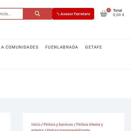
0
Buscar
Total
Asesor Ferretero
0,00 €
por:
 A COMUNIDADES
FUENLABRADA
GETAFE
Inicio
/
Pintura y barnices
/
Pintura interior y
exterior
/
Pintura impermeabilizante