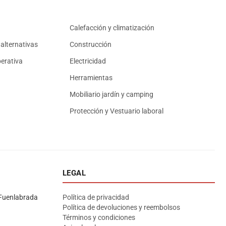
Calefacción y climatización
alternativas
Construcción
erativa
Electricidad
Herramientas
Mobiliario jardín y camping
Protección y Vestuario laboral
LEGAL
Asesor El Arroyo
En línea · responde en segundos
Fuenlabrada
Política de privacidad
Política de devoluciones y reembolsos
Términos y condiciones
Llamar (cerrado)
WhatsApp
Cómo llegar