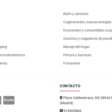
Baño y sanitario
Cogeneración, nuevas energías 
Economato y consumibles coop
Ganchos y colgadores de pared
mping
Menaje del hogar
ectrodomésticos
Pintura y barnices
renas
Fontanería
CONTACTO
Plaza Valdeserrano, N9 28944 
(Madrid)
916903860