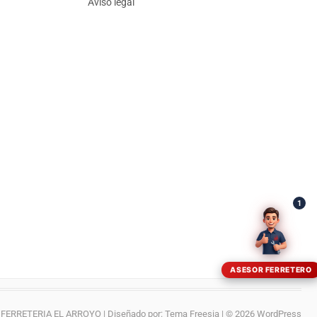
Aviso legal
¡Hola! Soy el asesor virtual de Ferretería El Arroyo.
Cuéntame qué necesitas y te ayudo a encontrarlo,
aunque no sepas el nombre exacto
1
ASESOR FERRETERO
FERRETERIA EL ARROYO
| Diseñado por:
Tema Freesia
| © 2026
WordPress