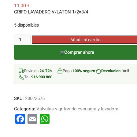
11,00
€
GRIFO LAVADERO V/LATON 1/2×3/4
5 disponibles
GRIFO
Añadir al carrito
LAVADERO
Comprar ahora
V/LATON
1/2x3/4
cantidad
Envio en
24-72h
Pago
100% seguro
Devolucion
facil
Tel.
916 903 860
SKU:
23022575
Categoría:
Válvulas y grifos de escuadra y lavadora
F
E
W
a
m
h