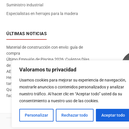
Suministro industrial
Especialistas en herrajes para la madera
ÚLTIMAS NOTICIAS
Material de construcción con envío: guía de
compra
Último Empujón de Piscina 2026: Cuántos Días
de Baño te Quedan en Madrid Sur (Datos
Valoramos tu privacidad
AEMET)
Herramientas imprescindibles para instalar
Usamos cookies para mejorar su experiencia de navegación,
tarima flotante
mostrarle anuncios o contenidos personalizados y analizar
Qué pintura usar en exterior: guía completa para
Acceder
nuestro tráfico. Al hacer clic en “Aceptar todo” usted da su
fachadas 2026
consentimiento a nuestro uso de las cookies.
Personalizar
Rechazar todo
Aceptar todo