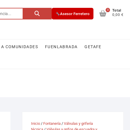
0
Buscar
Total
Asesor Ferretero
0,00 €
por:
 A COMUNIDADES
FUENLABRADA
GETAFE
Inicio
/
Fontanería
/
Válvulas y grifería
técnica
/
Válvulas y grifos de escuadra y